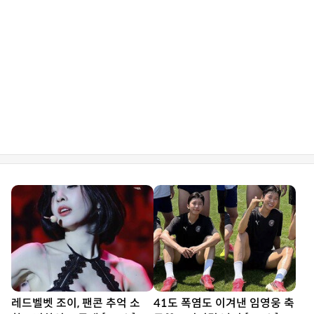
레드벨벳 조이, 팬콘 추억 소
41도 폭염도 이겨낸 임영웅 축