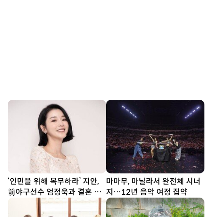
‘인민을 위해 복무하라’ 지안,
마마무, 마닐라서 완전체 시너
前야구선수 엄정욱과 결혼 발
지…12년 음악 여정 집약
표