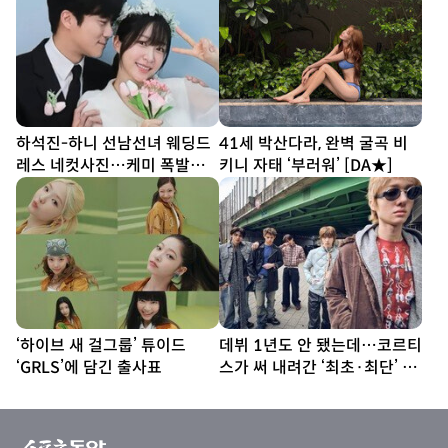
하석진-하니 선남선녀 웨딩드
41세 박산다라, 완벽 굴곡 비
레스 네컷사진…케미 폭발
키니 자태 ‘부러워’ [DA★]
[DA★]
‘하이브 새 걸그룹’ 튜이드
데뷔 1년도 안 됐는데…코르티
‘GRLS’에 담긴 출사표
스가 써 내려간 ‘최초·최단’ 기
록