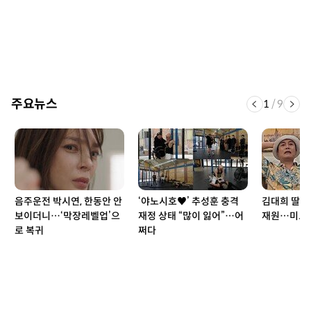
주요뉴스
1
/
9
음주운전 박시연, 한동안 안
‘야노시호♥’ 추성훈 충격
김대희 딸 공
보이더니…‘막장레벨업’으
재정 상태 “많이 잃어”…어
재원…미모는
로 복귀
쩌다