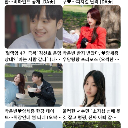
환…비하인드 공개 [DA★]
구♥…피지컬 난리 [DA★]
‘혈액암 4기 극복’ 김선호 운명
박은빈 반지 받았다, ♥양세종
상대? “아는 사람 같다” (내남
우당탕탕 프러포즈 (오싹한 연
은연애)
애)
박은빈♥양세종 한강 데이
울컥한 서수민 “소지섭 선배 옷
트…위장인데 썸 타네 (오싹한
깃 잡고 펑펑, 진짜 아빠 같았
연애)
다” (종합)[DA인터뷰]