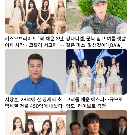
키스오브라이프 “꽉 채운 3년,
강다니엘, 군복 입고 여름 햇살
이제 시작…코첼라 서고파”
같은 미소 ‘잘생겼어’ [DA★]
[DA인터뷰②]
서장훈, 28억에 산 양재역 초
고척돔 채운 에스파…규모로
역세권 건물 450억에 내놨다
압도·라이브로 증명