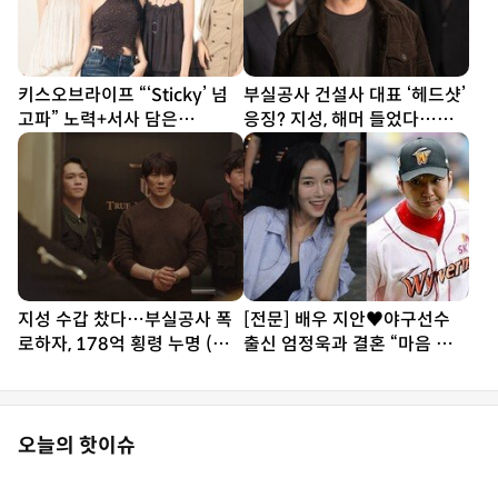
키스오브라이프 “‘Sticky’ 넘
부실공사 건설사 대표 ‘헤드샷’
고파” 노력+서사 담은
응징? 지성, 해머 들었다…대
‘SWEAT’ [DA인터뷰①]
리 통쾌 (아파트)
지성 수갑 찼다…부실공사 폭
[전문] 배우 지안♥야구선수
로하자, 178억 횡령 누명 (아
출신 엄정욱과 결혼 “마음 참
파트)
따뜻한 사람”
오늘의 핫이슈