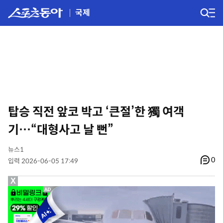
국제
탑승 직전 앞코 박고 ‘큰절’한 獨 여객
기…“대형사고 날 뻔”
뉴스1
0
입력 2026-06-05 17:49
X