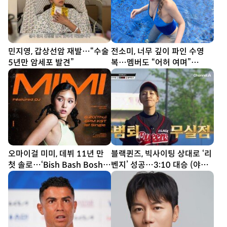
민지영, 갑상선암 재발…“수술
전소미, 너무 깊이 파인 수영
5년만 암세포 발견”
복…멤버도 “어허 여며”
[DA★]
오마이걸 미미, 데뷔 11년 만
블랙퀸즈, 빅사이팅 상대로 ‘리
첫 솔로…‘Bish Bash Bosh’
벤지’ 성공…3:10 대승 (야구
트랙리스트 공개
여왕2)