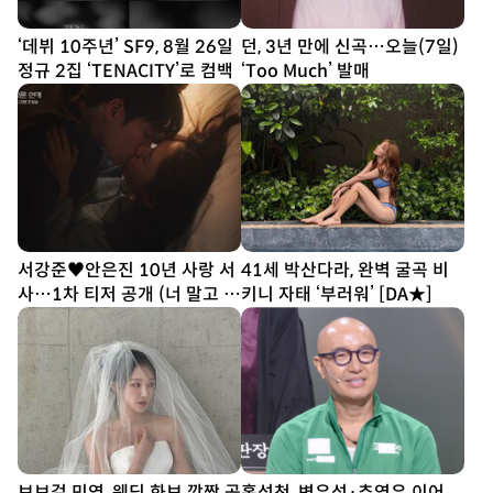
‘데뷔 10주년’ SF9, 8월 26일
던, 3년 만에 신곡…오늘(7일)
정규 2집 ‘TENACITY’로 컴백
‘Too Much’ 발매
서강준♥안은진 10년 사랑 서
41세 박산다라, 완벽 굴곡 비
사…1차 티저 공개 (너 말고 다
키니 자태 ‘부러워’ [DA★]
른 연애)
브브걸 민영, 웨딩 화보 깜짝 공
홍석천, 변우석·추영우 이어