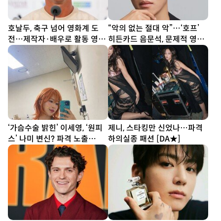
호날두, 축구 넘어 영화계 도
“악의 없는 절대 악”…‘호프’
전…제작자·배우로 활동 영역
히든카드 음문석, 문제적 영화
확장
의 문제적 양배 [인터뷰]
‘가슴수술 밝힌’ 이세영, ‘원피
제니, 스타킹만 신었나…파격
스’ 나미 변신? 파격 노출
하의실종 패션 [DA★]
[DA★]