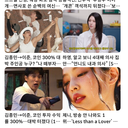
개…면사포 쓴 순백의 여신
‘개콘’ 객석까지 뒤졌다…‘보
[DA★]
석’ 수집
김종민→이준, 코인 300% 대
하영, 알고 보니 4대째 의사 집
박 주인공 누구? “나 떼부자야”
안…“언니도 내과 의사” [SD
(1박 2일)
톡톡]
김종민→이준, 코인 투자 수익
제니, 방송 안 나와도 1
률 300%…대박 터졌다 (1박
위…‘Less than a Lover’ 음
2일)
방 2관왕