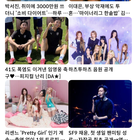
박서진, 취미에 3000만원 쓰
이대은, 부상 악재에도 투
더니 ‘소비 다이어트’…하루 1
혼…‘마이너리그 한솥밥’ 김동
만6500원 도전 (살림남2)
엽과 정면승부 (불꽃야구2)
41도 폭염도 이겨낸 임영웅 축
하츠투하츠 음원 공개
구♥…피지컬 난리 [DA★]
리센느 ‘Pretty Girl’ 인기 계
SF9 재윤, 첫 생일 팬미팅 성
속…출연 없이 1위 트로피 획
료…자작곡 최초 공개→영빈·