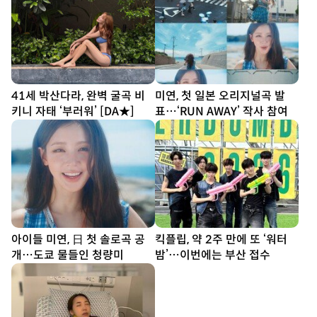
41세 박산다라, 완벽 굴곡 비
미연, 첫 일본 오리지널곡 발
키니 자태 ‘부러워’ [DA★]
표…‘RUN AWAY’ 작사 참여
아이들 미연, 日 첫 솔로곡 공
킥플립, 약 2주 만에 또 ‘워터
개…도쿄 물들인 청량미
밤’…이번에는 부산 접수