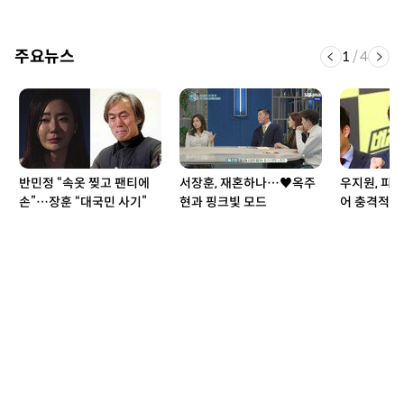
주요뉴스
1
/
4
반민정 “속옷 찢고 팬티에
서장훈, 재혼하나…♥옥주
우지원, 피
손”…장훈 “대국민 사기”
현과 핑크빛 모드
어 충격적