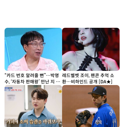
“카드 번호 알려줄 뻔”…박명
레드벨벳 조이, 팬콘 추억 소
수, ‘자동차 판매왕’ 만난 지 3
환…비하인드 공개 [DA★]
분 만에 홀렸다 (사당귀)