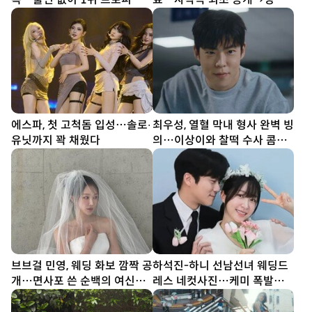
득
찬희 깜짝 등장
에스파, 첫 고척돔 입성…솔로∙
최우성, 열혈 막내 형사 완벽 빙
유닛까지 꽉 채웠다
의…이상이와 찰떡 수사 콤비
(유부녀 킬러)
브브걸 민영, 웨딩 화보 깜짝 공
하석진-하니 선남선녀 웨딩드
개…면사포 쓴 순백의 여신
레스 네컷사진…케미 폭발
[DA★]
[DA★]