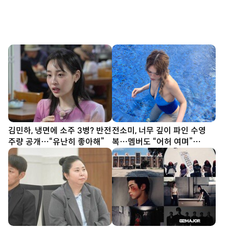
김민하, 냉면에 소주 3병? 반전
전소미, 너무 깊이 파인 수영
주량 공개…“유난히 좋아해”
복…멤버도 “어허 여며”
[DA★]