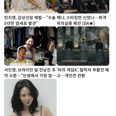
민지영, 갑상선암 재발…“수술
제니, 스타킹만 신었나…파격
5년만 암세포 발견”
하의실종 패션 [DA★]
서인영, 브라이언 앞 전남친 추
‘피의 게임X’, 탈락자 부활전 예
억 소환…“인생에서 가장 많이
고…개인전 전환
싸웠다”