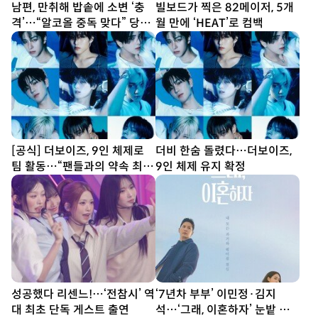
남편, 만취해 밥솥에 소변 ‘충
빌보드가 찍은 82메이저, 5개
격’…“알코올 중독 맞다” 당당
월 만에 ‘HEAT’로 컴백
(이숙캠)
[공식] 더보이즈, 9인 체제로
더비 한숨 돌렸다…더보이즈,
팀 활동…“팬들과의 약속 최우
9인 체제 유지 확정
선”
성공했다 리센느!…‘전참시’ 역
‘7년차 부부’ 이민정·김지
대 최초 단독 게스트 출연
석…‘그래, 이혼하자’ 눈밭 포