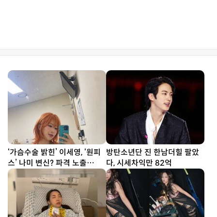
‘가슴수술 밝힌’ 이세영, ‘원피
방탄소년단 진 한남더힐 팔았
스’ 나미 변신? 파격 노출
다, 시세차익만 82억
[DA★]