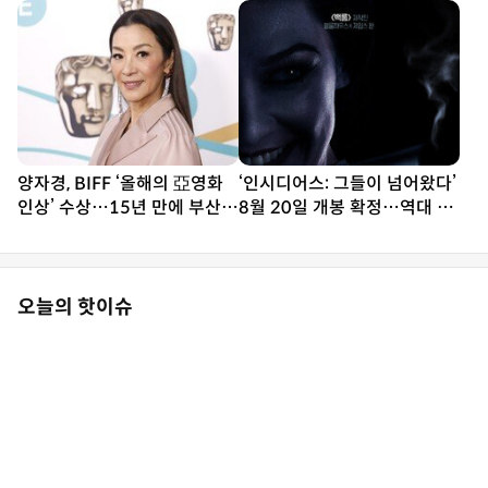
스터 공개
양자경, BIFF ‘올해의 亞영화
‘인시디어스: 그들이 넘어왔다’
인상’ 수상…15년 만에 부산
8월 20일 개봉 확정…역대 악
방문
령 총출동
오늘의 핫이슈