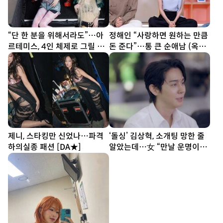
“단 한 분을 위해서라도”…아
정해인 “사랑하면 원하는 만큼
르테미스, 4인 체제로 그릴 신
돈 준다”…통 큰 순애남 (옥문
보 ‘Hyper-Ego’
아)
제니, 스타킹만 신었나…파격
‘돌싱’ 김상혁, 소개팅 망한 줄
하의실종 패션 [DA★]
알았는데…女 “만날 운명이었
나” (신랑수업2)