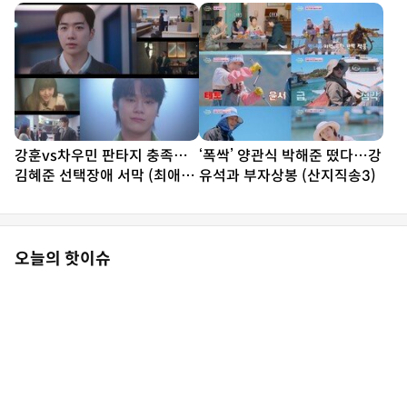
전속계약
유진 ‘노조 결성’ (우주떡집)
강훈vs차우민 판타지 충족…
‘폭싹’ 양관식 박해준 떴다…강
김혜준 선택장애 서막 (최애의
유석과 부자상봉 (산지직송3)
사원)
오늘의 핫이슈