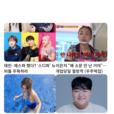
태민·에스파 했다? ‘스디파’ 뉴
이은지 “왜 소문 안 난 거야”…
비들 주목하라
개업당일 절망적 (우주떡집)