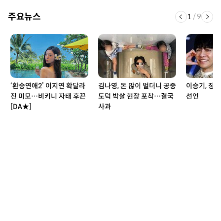
주요뉴스
1
/
9
‘환승연애2’ 이지연 확달라
김나영, 돈 많이 벌더니 공중
이승기, 장
진 미모…비키니 자태 후끈
도덕 박살 현장 포착…결국
선언
[DA★]
사과