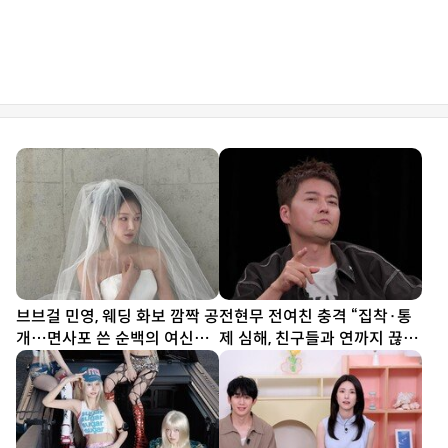
브브걸 민영, 웨딩 화보 깜짝 공
전현무 전여친 충격 “집착·통
개…면사포 쓴 순백의 여신
제 심해, 친구들과 연까지 끊
[DA★]
어” (내사패)