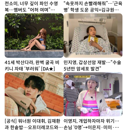
전소미, 너무 깊이 파인 수영
“속옷까지 손빨래해줘”…‘근육
복…멤버도 “어허 여며”
병’ 학생 도운 공익=김규원
[DA★]
[DA이슈]
41세 박산다라, 완벽 굴곡 비
민지영, 갑상선암 재발…“수술
키니 자태 ‘부러워’ [DA★]
5년만 암세포 발견”
[공식] 워너원 이대휘, 김재환
이영지, 개업하자마자 위기…
과 한솥밥…오프더레코드와
손님 ‘0명’→이은지·미미·안