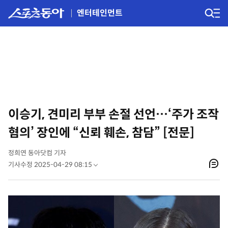
엔터테인먼트
이승기, 견미리 부부 손절 선언…‘주가 조작
혐의’ 장인에 “신뢰 훼손, 참담” [전문]
정희연 동아닷컴 기자
기사수정 2025-04-29 08:15