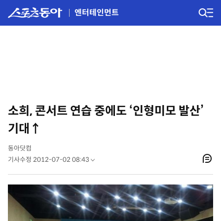
엔터테인먼트
소희, 콘서트 연습 중에도 ‘인형미모 발산’
기대↑
동아닷컴
기사수정 2012-07-02 08:43