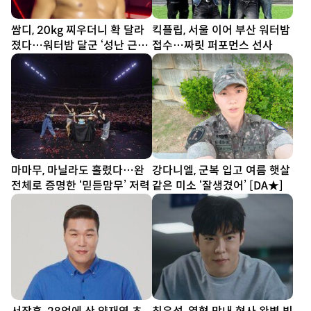
쌈디, 20kg 찌우더니 확 달라
킥플립, 서울 이어 부산 워터밤
졌다…워터밤 달군 ‘성난 근육’
접수…짜릿 퍼포먼스 선사
[SD셀픽]
마마무, 마닐라도 홀렸다…완
강다니엘, 군복 입고 여름 햇살
전체로 증명한 ‘믿듣맘무’ 저력
같은 미소 ‘잘생겼어’ [DA★]