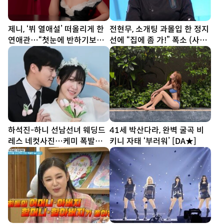
제니, ‘뷔 열애설’ 떠올리게 한
전현무, 소개팅 과몰입 한 정지
연애관…“첫눈에 반하기보다
선에 “집에 좀 가!” 폭소 (사당
친구부터” [SD톡톡]
귀)
하석진-하니 선남선녀 웨딩드
41세 박산다라, 완벽 굴곡 비
레스 네컷사진…케미 폭발
키니 자태 ‘부러워’ [DA★]
[DA★]