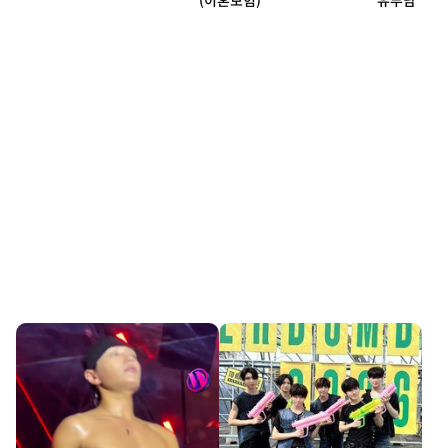
(이혼보험)
유부남