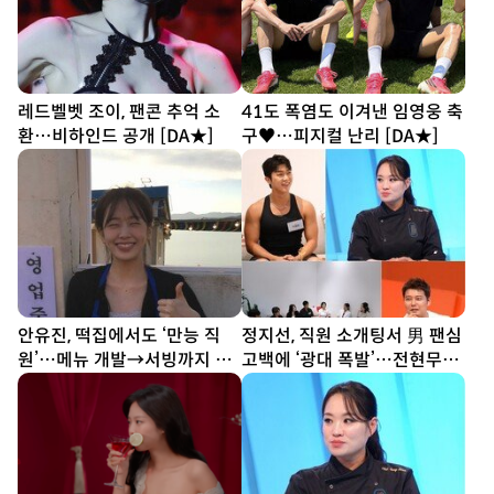
레드벨벳 조이, 팬콘 추억 소
41도 폭염도 이겨낸 임영웅 축
환…비하인드 공개 [DA★]
구♥…피지컬 난리 [DA★]
안유진, 떡집에서도 ‘만능 직
정지선, 직원 소개팅서 男 팬심
원’…메뉴 개발→서빙까지 똑
고백에 ‘광대 폭발’…전현무
부러지네 (우주떡집)
“집에 좀 가!” (사당귀)