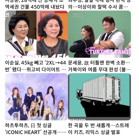
서장훈, 28억에 산 양재역 초
최우성, 열혈 막내 형사 완벽 빙
역세권 건물 450억에 내놨다
의…이상이와 찰떡 수사 콤비
(유부녀 킬러)
이순실, 45kg 빼고 ‘2XL→44
문세윤, 故 터틀맨 완벽 소환…
반’ 됐다…위고비 다이어트 결
거북이와 여름 무대 완성 (불후
과
의 명곡)
하츠투하츠, 日 첫 싱글
한 곡을 두 번 새롭게…스트레
‘ICONIC HEART’ 선공개…짜
이 키즈, 리믹스 싱글 발표