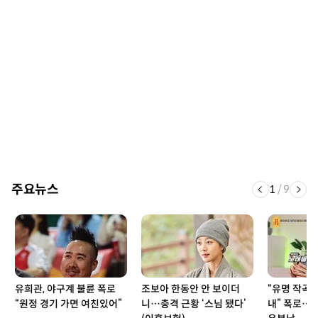
주요뉴스
1
/
9
유희관, 야구계 불륜 폭로
조보아 한동안 안 보이더
“유명 작곡
“원정 경기 가면 여친있어”
니…충격 근황 ‘스님 됐다’
내” 폭로…