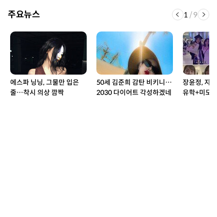
주요뉴스
1
/
9
에스파 닝닝, 그물만 입은
50세 김준희 감탄 비키니…
장윤정, 자
줄…착시 의상 깜짝
2030 다이어트 각성하겠네
유학+미모 