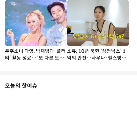
합)[DA인터뷰]
약
우주소녀 다영, 박재범과 ‘플러
소유, 10년 묵힌 ‘삼전닉스’ 1
티’ 활동 성료…“또 다른 도전,
억의 반전…사우나·헬스방까
많이 배웠다”
지 생겼다
오늘의 핫이슈