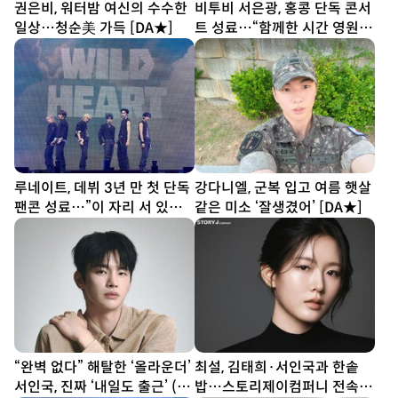
권은비, 워터밤 여신의 수수한
비투비 서은광, 홍콩 단독 콘서
일상…청순美 가득 [DA★]
트 성료…“함께한 시간 영원히
간직”
루네이트, 데뷔 3년 만 첫 단독
강다니엘, 군복 입고 여름 햇살
팬콘 성료…”이 자리 서 있는
같은 미소 ‘잘생겼어’ [DA★]
것 자체가 감동”
“완벽 없다” 해탈한 ‘올라운더’
최설, 김태희·서인국과 한솥
서인국, 진짜 ‘내일도 출근’ (종
밥…스토리제이컴퍼니 전속계