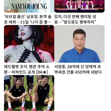
‘브브걸 출신’ 남유정, 본격 솔
있지, 다섯 번째 팬미팅 성
로 데뷔…11일 ‘니가 참 좋아’
료…“앞으로도 행복하자”
공개
레드벨벳 조이, 팬콘 추억 소
서장훈, 28억에 산 양재역 초
환…비하인드 공개 [DA★]
역세권 건물 450억에 내놨다