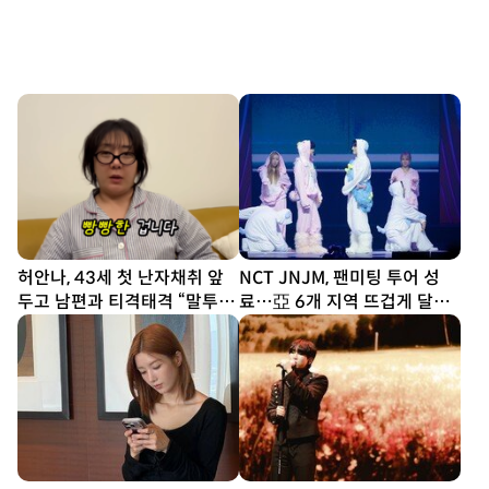
허안나, 43세 첫 난자채취 앞
NCT JNJM, 팬미팅 투어 성
두고 남편과 티격태격 “말투 너
료…亞 6개 지역 뜨겁게 달궜
무 섭섭” [SD톡톡]
다