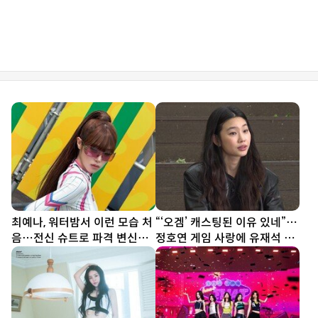
최예나, 워터밤서 이런 모습 처
“‘오겜’ 캐스팅된 이유 있네”…
음…전신 슈트로 파격 변신
정호연 게임 사랑에 유재석 감
[DA★]
탄 (틈만나면)