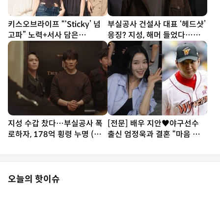
키스오브라이프 “‘Sticky’ 넘
부실공사 건설사 대표 ‘헤드샷’
고파” 노력+서사 담은
응징? 지성, 해머 들었다…대
‘SWEAT’ [DA인터뷰①]
리 통쾌 (아파트)
지성 수갑 찼다…부실공사 폭
[전문] 배우 지안♥야구선수
로하자, 178억 횡령 누명 (아
출신 엄정욱과 결혼 “마음 참
파트)
따뜻한 사람”
오늘의 핫이슈