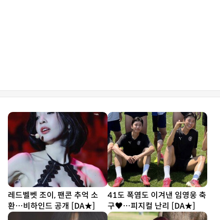
레드벨벳 조이, 팬콘 추억 소
41도 폭염도 이겨낸 임영웅 축
환…비하인드 공개 [DA★]
구♥…피지컬 난리 [DA★]