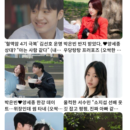
‘혈액암 4기 극복’ 김선호 운명
박은빈 반지 받았다, ♥양세종
상대? “아는 사람 같다” (내남
우당탕탕 프러포즈 (오싹한 연
은연애)
애)
박은빈♥양세종 한강 데이
울컥한 서수민 “소지섭 선배 옷
트…위장인데 썸 타네 (오싹한
깃 잡고 펑펑, 진짜 아빠 같았
연애)
다” (종합)[DA인터뷰]