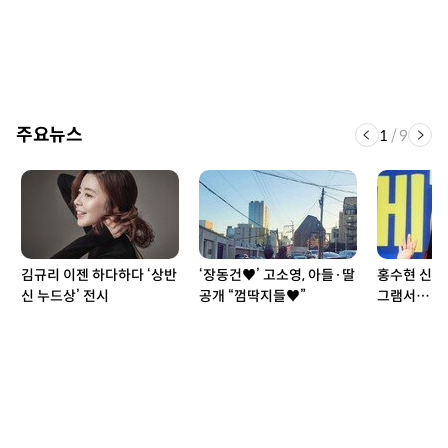
주요뉴스
1
/
9
김규리 이젠 하다하다 ‘상반
‘장동건♥’ 고소영, 아들·딸
홍수현 신랑
신 누드상’ 전시
공개 “껌딱지들♥”
그램서… 깜