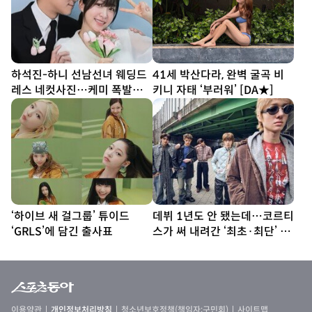
하석진-하니 선남선녀 웨딩드
41세 박산다라, 완벽 굴곡 비
레스 네컷사진…케미 폭발
키니 자태 ‘부러워’ [DA★]
[DA★]
‘하이브 새 걸그룹’ 튜이드
데뷔 1년도 안 됐는데…코르티
‘GRLS’에 담긴 출사표
스가 써 내려간 ‘최초·최단’ 기
록
이용약관
개인정보처리방침
청소년보호정책(책임자:구민회)
사이트맵