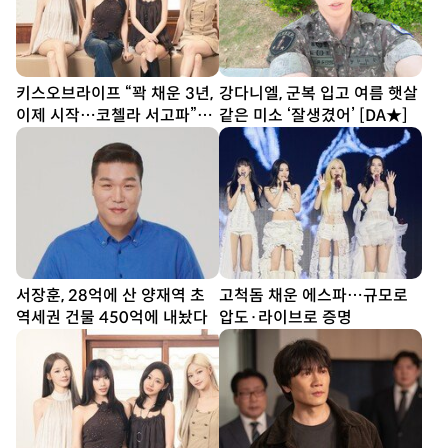
키스오브라이프 “꽉 채운 3년,
강다니엘, 군복 입고 여름 햇살
이제 시작…코첼라 서고파”
같은 미소 ‘잘생겼어’ [DA★]
[DA인터뷰②]
서장훈, 28억에 산 양재역 초
고척돔 채운 에스파…규모로
역세권 건물 450억에 내놨다
압도·라이브로 증명