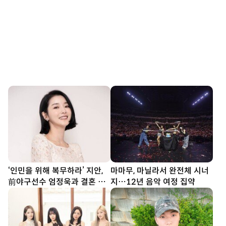
‘인민을 위해 복무하라’ 지안,
마마무, 마닐라서 완전체 시너
前야구선수 엄정욱과 결혼 발
지…12년 음악 여정 집약
표