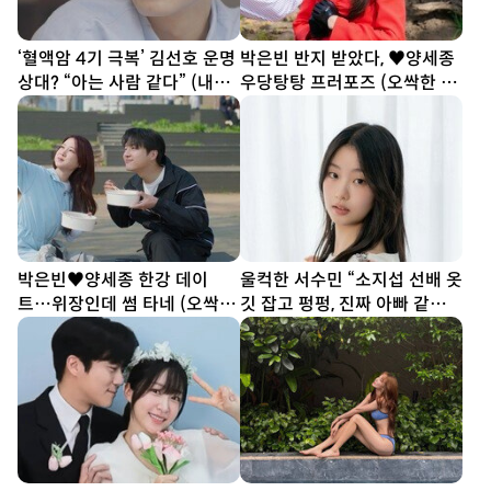
‘혈액암 4기 극복’ 김선호 운명
박은빈 반지 받았다, ♥양세종
상대? “아는 사람 같다” (내남
우당탕탕 프러포즈 (오싹한 연
은연애)
애)
박은빈♥양세종 한강 데이
울컥한 서수민 “소지섭 선배 옷
트…위장인데 썸 타네 (오싹한
깃 잡고 펑펑, 진짜 아빠 같았
연애)
다” (종합)[DA인터뷰]