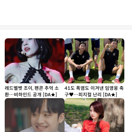
레드벨벳 조이, 팬콘 추억 소
41도 폭염도 이겨낸 임영웅 축
환…비하인드 공개 [DA★]
구♥…피지컬 난리 [DA★]