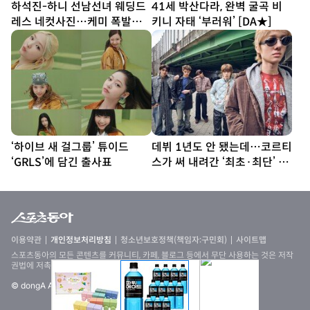
하석진-하니 선남선녀 웨딩드
41세 박산다라, 완벽 굴곡 비
레스 네컷사진…케미 폭발
키니 자태 ‘부러워’ [DA★]
[DA★]
‘하이브 새 걸그룹’ 튜이드
데뷔 1년도 안 됐는데…코르티
‘GRLS’에 담긴 출사표
스가 써 내려간 ‘최초·최단’ 기
록
이용약관
개인정보처리방침
청소년보호정책(책임자:구민회)
사이트맵
스포츠동아의 모든 콘텐츠를 커뮤니티, 카페, 블로그 등에서 무단 사용하는 것은 저작
권법에 저촉되며, 법적 제재를 받을 수 있습니다
© dongA All rights reserved