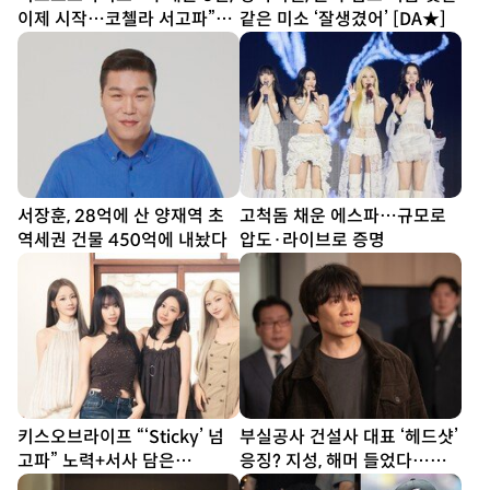
이제 시작…코첼라 서고파”
같은 미소 ‘잘생겼어’ [DA★]
[DA인터뷰②]
서장훈, 28억에 산 양재역 초
고척돔 채운 에스파…규모로
역세권 건물 450억에 내놨다
압도·라이브로 증명
키스오브라이프 “‘Sticky’ 넘
부실공사 건설사 대표 ‘헤드샷’
고파” 노력+서사 담은
응징? 지성, 해머 들었다…대
‘SWEAT’ [DA인터뷰①]
리 통쾌 (아파트)