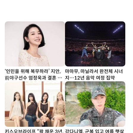
‘인민을 위해 복무하라’ 지안,
마마무, 마닐라서 완전체 시너
前야구선수 엄정욱과 결혼 발
지…12년 음악 여정 집약
표
키스오브라이프 “꽉 채운 3년,
강다니엘, 군복 입고 여름 햇살