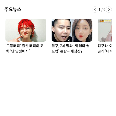
주요뉴스
1
/
9
‘고등래퍼’ 출신 래퍼의 고
철구, 7세 딸과 ‘새 엄마 월
김구라, 아
백 “난 양성애자”
드컵’ 논란…제정신?
공개 ‘대박’