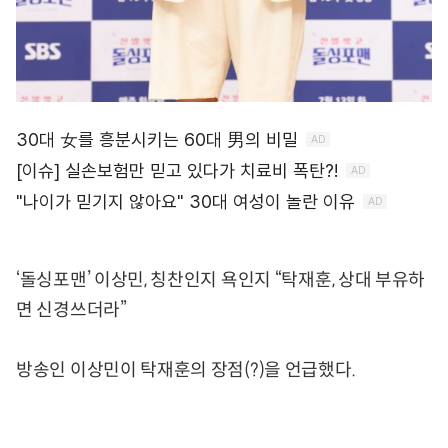
‘돌싱포맨’ 이상민, 칭찬인지 욕인지 “탁재훈, 상대 부유하
면 신경쓰더라”
방송인 이상민이 탁재훈의 장점(?)을 언급했다.