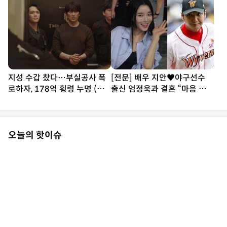
지성 수갑 찼다…부실공사 폭
[전문] 배우 지안♥야구선수
로하자, 178억 횡령 누명 (아
출신 엄정욱과 결혼 “마음 참
파트)
따뜻한 사람”
오늘의 핫이슈