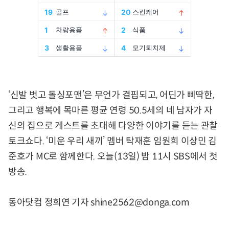
‘신발 벗고 돌싱포맨’은 무언가 결핍되고, 어딘가 삐딱한,
그리고 행복에 목마른 평균 연령 50.5세의 네 남자가 자
신의 집으로 게스트를 초대해 다양한 이야기를 듣는 관찰
토크쇼다. ‘미운 우리 새끼’ 멤버 탁재훈 임원희 이상민 김
준호가 MC로 함께한다. 오늘(13일) 밤 11시 SBS에서 첫
방송.
동아닷컴 정희연 기자 shine2562@donga.com