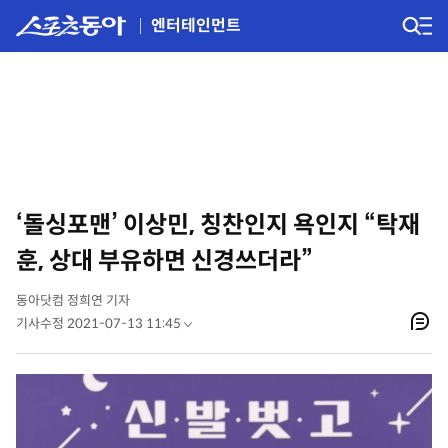
엔터테인먼트
‘돌싱포맨’ 이상민, 칭찬인지 욕인지 “탁재
훈, 상대 부유하면 신경쓰더라”
동아닷컴 정희연 기자
기사수정 2021-07-13 11:45