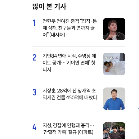
많이 본 기사
M
u
1
전현무 전여친 충격 “집착·통
t
제 심해, 친구들과 연까지 끊
e
어” (내사패)
2
기안84 연애 시작, 수영장 데
이트 공개…‘기이안 연애’ 첫
티저
3
서장훈, 28억에 산 양재역 초
역세권 건물 450억에 내놨다
4
지성, 경찰에 연행돼 충격…
‘간헐적 가족’ 절규 (아파트)