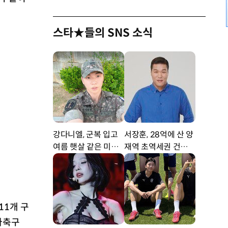
스타★들의 SNS 소식
강다니엘, 군복 입고
서장훈, 28억에 산 양
여름 햇살 같은 미소
재역 초역세권 건물 4
‘잘생겼어’ [DA★]
50억에 내놨다
11개 구
중마축구