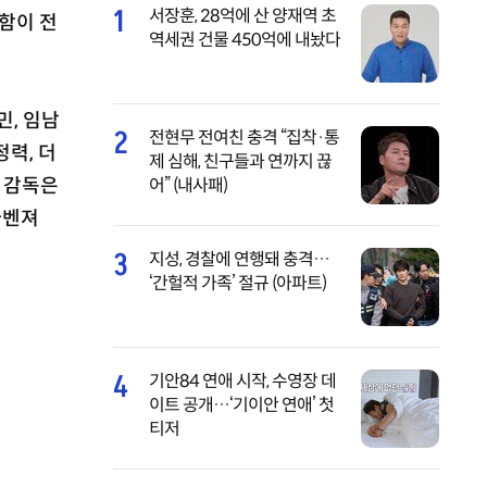
1
서장훈, 28억에 산 양재역 초
함이 전
역세권 건물 450억에 내놨다
민, 임남
2
전현무 전여친 충격 “집착·통
력, 더
제 심해, 친구들과 연까지 끊
환 감독은
어” (내사패)
다벤져
3
지성, 경찰에 연행돼 충격…
‘간헐적 가족’ 절규 (아파트)
4
기안84 연애 시작, 수영장 데
이트 공개…‘기이안 연애’ 첫
티저