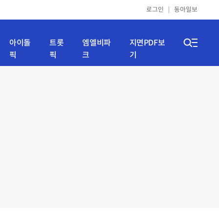
로그인
동아일보
아이돌
트롯
엠엘비파
지면PDF보
픽
픽
크
기