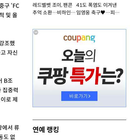
레드벨벳 조이, 팬콘
41도 폭염도 이겨낸
중구 ‘FC
추억 소환…비하인드
임영웅 축구♥…피지
누적 및 올
공개 [DA★]
컬 난리 [DA★]
 강조했
라고 자신
어 B조
과 집중력
레이로 제
황에서 류
연예 랭킹
동도 없