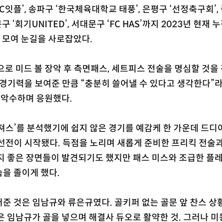
‘FC잇플’, 송파구 ‘한국체육대학교 태풍’, 은평구 ‘선정축구회’, 
문구 ‘회기UNITED’, 서대문구 ‘FC HAS’까지 2023년 현재 
 모여 눈길을 사로잡았다.
으로 미드 볼 장악 후 측면패스, 세트피스 전술을 명심할 것을
 경기력을 보여준 만큼 “충분히 쓸어낼 수 있다고 생각한다”
과 악수하며 응원했다.
져스’를 분석했기에 쉽지 않은 경기를 예감케 한 가운데 드디
 예선전이 시작됐다. 득점을 노리며 새롭게 준비한 프리킥 전술
지 좋은 장면들이 발견되기도 했지만 패스 미스와 조급한 플
을 졸이게 했다.
준 것은 임남규와 류은규였다. 골키퍼 없는 골문 앞 찬스 상
은 임남규가 골을 넣으며 해결사 듀오로 활약한 것. 그러나 미