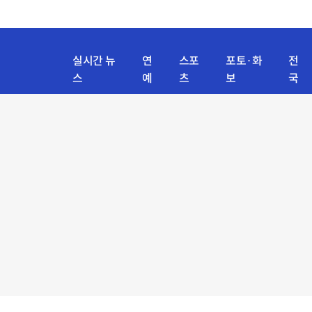
실시간 뉴
연
스포
포토·화
전
스
예
츠
보
국