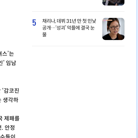
5
채리나, 데뷔 31년 만 첫 민낯
공개…‘성괴’ 악플에 결국 눈
물
져스’는
인’ 임남
 ‘감코진
는 생각하
국 제패를
. 안정
선수들이