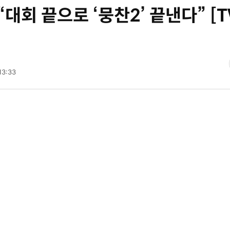
대회 끝으로 ‘뭉찬2’ 끝낸다” [
13:33