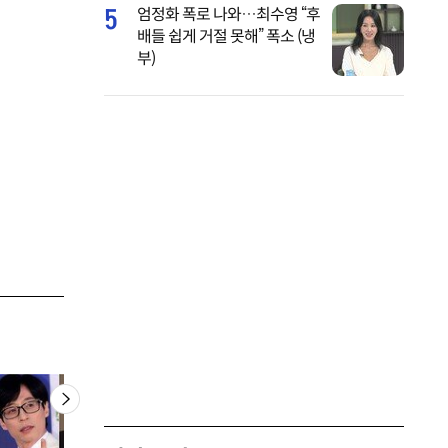
5
엄정화 폭로 나와…최수영 “후
배들 쉽게 거절 못해” 폭소 (냉
부)