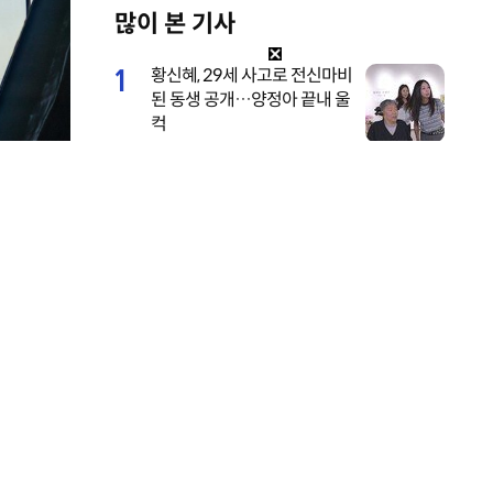
많이 본 기사
M
u
1
황신혜, 29세 사고로 전신마비
t
된 동생 공개…양정아 끝내 울
e
컥
2
전소미, 너무 깊이 파인 수영
복…멤버도 “어허 여며” [DA
★]
3
이서진이 또…은밀한 개인 일
셜미디어 엑스
정까지 톱스타 수발 재출격
(비서진)
4
브브걸 민영, 웨딩 화보 깜짝
공개…면사포 쓴 순백의 여신