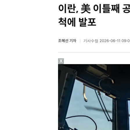
이란, 美 이틀째 
척에 발포
조혜선 기자
2026-06-11 09:0
기사수정
X