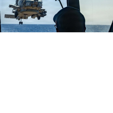
행 중인 MH-60R 시호크 헬기. 미 중부사령부(CENTCOM)가 15일(현지시간) 소