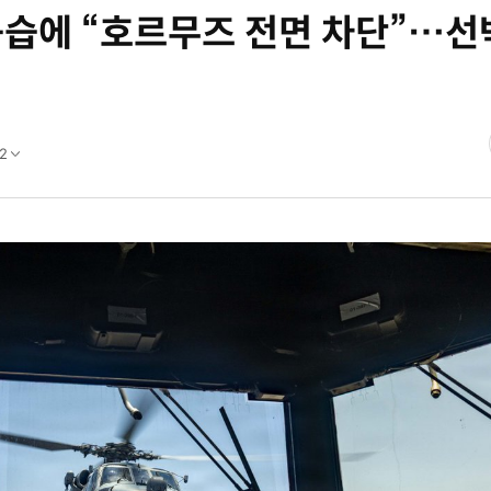
공습에 “호르무즈 전면 차단”…선박
2