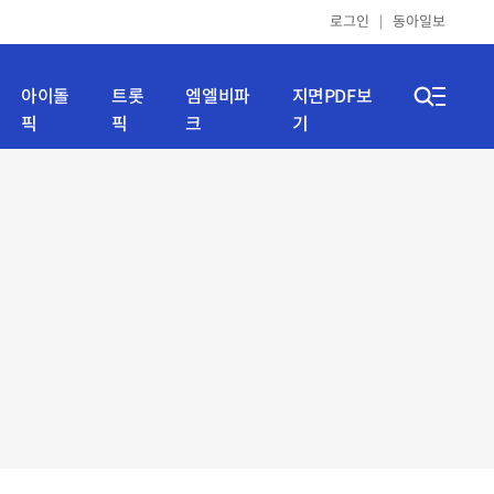
로그인
동아일보
아이돌
트롯
엠엘비파
지면PDF보
픽
픽
크
기