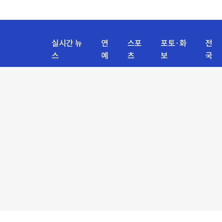
실시간 뉴
연
스포
포토·화
전
스
예
츠
보
국