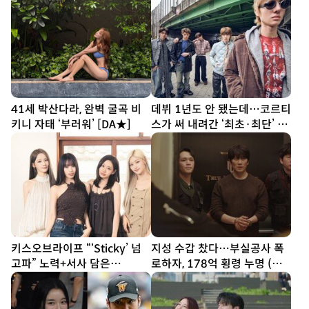
[DA인터뷰②]
41세 박산다라, 완벽 굴곡 비
데뷔 1년도 안 됐는데…코르티
키니 자태 ‘부러워’ [DA★]
스가 써 내려간 ‘최초·최단’ 기
록
키스오브라이프 “‘Sticky’ 넘
지성 수갑 찼다…부실공사 폭
고파” 노력+서사 담은
로하자, 178억 횡령 누명 (아
‘SWEAT’ [DA인터뷰①]
파트)