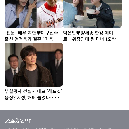
[전문] 배우 지안♥야구선수
박은빈♥양세종 한강 데이
출신 엄정욱과 결혼 “마음 참
트…위장인데 썸 타네 (오싹한
따뜻한 사람”
연애)
부실공사 건설사 대표 ‘헤드샷’
응징? 지성, 해머 들었다…대
리 통쾌 (아파트)