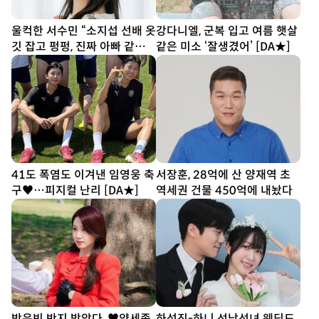
울컥한 서수민 “소지섭 선배 옷
강다니엘, 군복 입고 여름 햇살
깃 잡고 펑펑, 진짜 아빠 같았
같은 미소 ‘잘생겼어’ [DA★]
다” (종합)[DA인터뷰]
41도 폭염도 이겨낸 임영웅 축
서장훈, 28억에 산 양재역 초
구♥…피지컬 난리 [DA★]
역세권 건물 450억에 내놨다
박은빈 반지 받았다, ♥양세종
하석진-하니 선남선녀 웨딩드