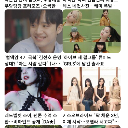
우당탕탕 프러포즈 (오싹한 연
레스 네컷사진…케미 폭발
애)
[DA★]
‘혈액암 4기 극복’ 김선호 운명
‘하이브 새 걸그룹’ 튜이드
상대? “아는 사람 같다” (내남
‘GRLS’에 담긴 출사표
은연애)
레드벨벳 조이, 팬콘 추억 소
키스오브라이프 “꽉 채운 3년,
환…비하인드 공개 [DA★]
이제 시작…코첼라 서고파”