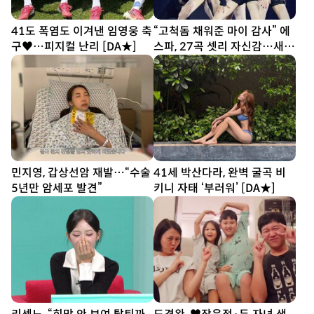
41도 폭염도 이겨낸 임영웅 축
“고척돔 채워준 마이 감사” 에
구♥…피지컬 난리 [DA★]
스파, 27곡 셋리 자신감…새
투어 시작 (종합)[DA현장]
민지영, 갑상선암 재발…“수술
41세 박산다라, 완벽 굴곡 비
5년만 암세포 발견”
키니 자태 ‘부러워’ [DA★]