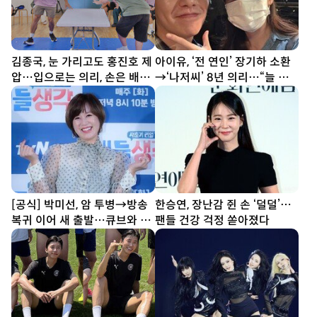
김종국, 눈 가리고도 홍진호 제
아이유, ‘전 연인’ 장기하 소환
압…입으로는 의리, 손은 배신
→‘나저씨’ 8년 의리…“늘 든
(런닝맨)
든” [SD톡톡]
[공식] 박미선, 암 투병→방송
한승연, 장난감 쥔 손 ‘덜덜’…
복귀 이어 새 출발…큐브와 6
팬들 건강 걱정 쏟아졌다
년 동행 끝