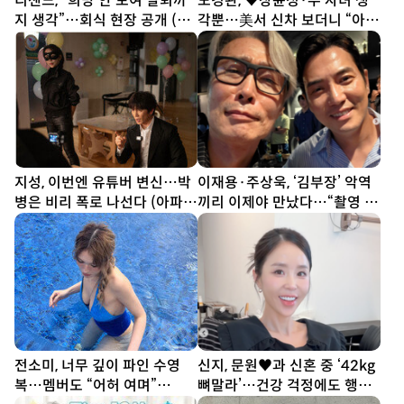
리센느, “희망 안 보여 탈퇴까
도경완, ♥장윤정·두 자녀 생
지 생각”…회식 현장 공개 (전
각뿐…美서 신차 보더니 “아빠
참시)
열심히 할게” [SD톡톡]
지성, 이번엔 유튜버 변신…박
이재용·주상욱, ‘김부장’ 악역
병은 비리 폭로 나선다 (아파
끼리 이제야 만났다…“촬영 땐
트)
한 번도 못 봐” [SD셀픽]
전소미, 너무 깊이 파인 수영
신지, 문원♥과 신혼 중 ‘42kg
복…멤버도 “어허 여며”
뼈말라’…건강 걱정에도 행사