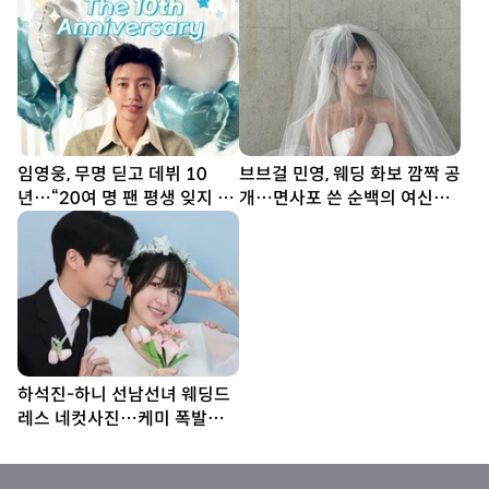
[DA★]
열일
임영웅, 무명 딛고 데뷔 10
브브걸 민영, 웨딩 화보 깜짝 공
년…“20여 명 팬 평생 잊지 못
개…면사포 쓴 순백의 여신
해”
[DA★]
하석진-하니 선남선녀 웨딩드
레스 네컷사진…케미 폭발
[DA★]