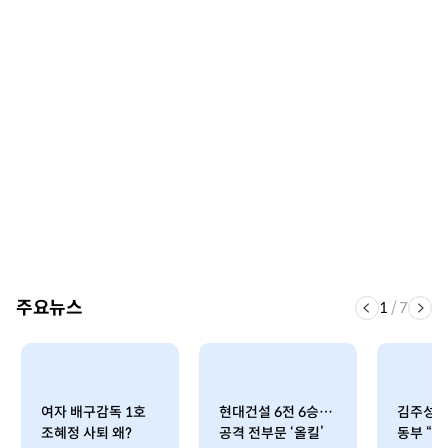
주요뉴스
1
/
7
여자 배구감독 1호
현대건설 6전 6승…
김주성이
조혜정 사퇴 왜?
공격 전부문 ‘올킬’
동부 “K