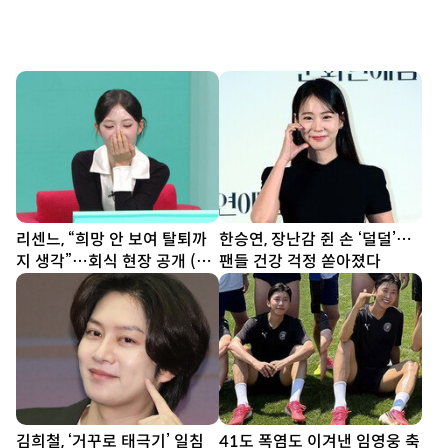
리센느, “희망 안 보여 탈퇴까
한승연, 장난감 쥔 손 ‘덜덜’…
지 생각”…회식 현장 공개 (전
팬들 건강 걱정 쏟아졌다
참시)
김희철, ‘거꾸로 태극기’ 일침
41도 폭염도 이겨낸 임영웅 축