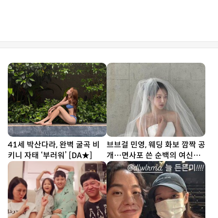
41세 박산다라, 완벽 굴곡 비
브브걸 민영, 웨딩 화보 깜짝 공
키니 자태 ‘부러워’ [DA★]
개…면사포 쓴 순백의 여신
[DA★]