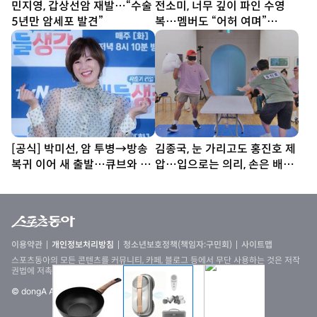
민지영, 갑상선암 재발…“수술
전소미, 너무 깊이 파인 수영
5년만 암세포 발견”
복…멤버도 “어허 여며”
[DA★]
[공식] 박미선, 암 투병→방송
김종국, 눈 가리고도 홍진호 제
복귀 이어 새 출발…큐브와 6
압…입으로는 의리, 손은 배신
년 동행 끝
(런닝맨)
이용약관
개인정보처리방침
청소년보호정책(책임자:구민회)
사이트맵
스포츠동아의 모든 콘텐츠를 커뮤니티, 카페, 블로그 등에서 무단 사용하는 것은 저작
권법에 저촉되며, 법적 제재를 받을 수 있습니다
© dongA All rights reserved