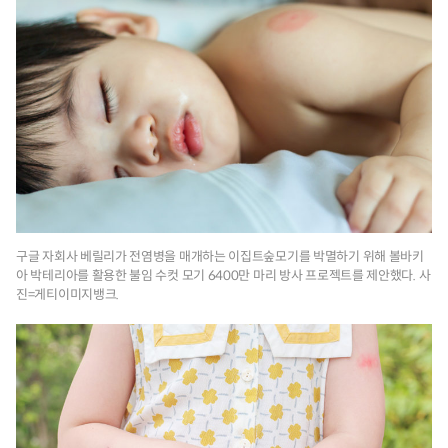
구글 자회사 베릴리가 전염병을 매개하는 이집트숲모기를 박멸하기 위해 볼바키
아 박테리아를 활용한 불임 수컷 모기 6400만 마리 방사 프로젝트를 제안했다. 사
진=게티이미지뱅크.