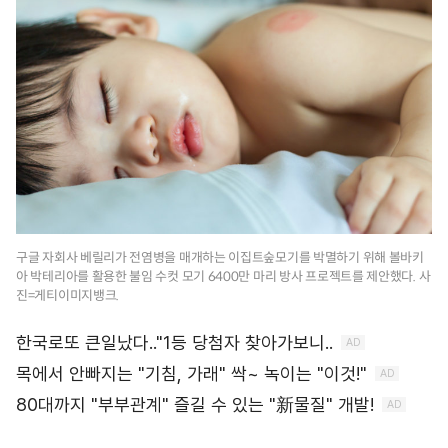
구글 자회사 베릴리가 전염병을 매개하는 이집트숲모기를 박멸하기 위해 볼바키
아 박테리아를 활용한 불임 수컷 모기 6400만 마리 방사 프로젝트를 제안했다. 사
진=게티이미지뱅크.