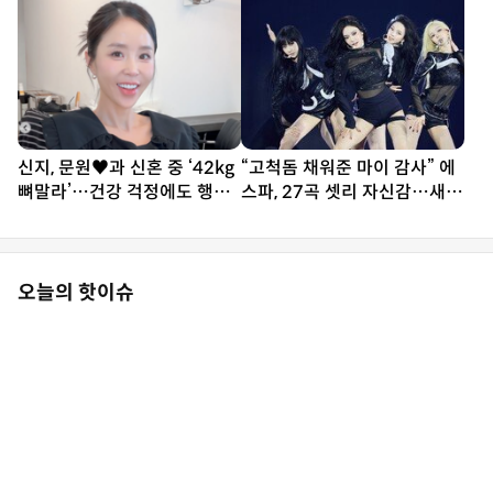
신지, 문원♥과 신혼 중 ‘42kg
“고척돔 채워준 마이 감사” 에
뼈말라’…건강 걱정에도 행사
스파, 27곡 셋리 자신감…새
열일
투어 시작 (종합)[DA현장]
오늘의 핫이슈