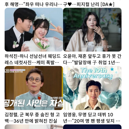
후 해명…“좌우 떠나 우리나라
구♥…피지컬 난리 [DA★]
국기”[SD이슈]
하석진-하니 선남선녀 웨딩드
오윤아, 재혼 앞두고 휴가 못 간
레스 네컷사진…케미 폭발
다…“발달장애 子 취업 1년
[DA★]
차” [SD톡톡]
김정렬, 군 복무 중 숨진 형 고
임영웅, 무명 딛고 데뷔 10
백…36년 만에 밝혀진 진실
년…“20여 명 팬 평생 잊지 못
해”