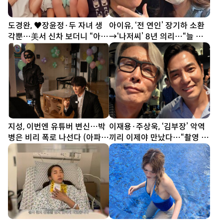
도경완, ♥장윤정·두 자녀 생
아이유, ‘전 연인’ 장기하 소환
각뿐…美서 신차 보더니 “아빠
→‘나저씨’ 8년 의리…“늘 든
열심히 할게” [SD톡톡]
든” [SD톡톡]
지성, 이번엔 유튜버 변신…박
이재용·주상욱, ‘김부장’ 악역
병은 비리 폭로 나선다 (아파
끼리 이제야 만났다…“촬영 땐
트)
한 번도 못 봐” [SD셀픽]