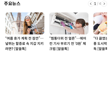
주요뉴스
1
/
4
“여름 휴가 계획 전 잠깐”…
“찜통더위 전 얼른”…에어
“다 끓였는데
널뛰는 할증료 속 지갑 지키
컨 기사 부르기 전 ‘0원’ 체
풍 도시락,
려면? [알쓸톡]
크법 [알쓸톡]
독 [알쓸톡]