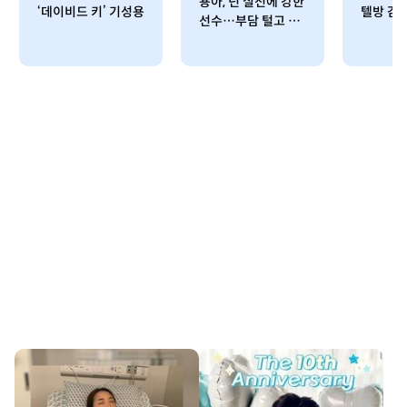
용아, 넌 실전에 강한
‘데이비드 키’ 기성용
텔방 감
선수…부담 털고 맘
껏 즐겨봐”