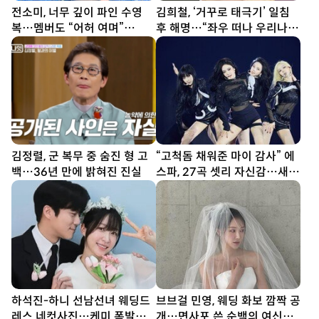
전소미, 너무 깊이 파인 수영
김희철, ‘거꾸로 태극기’ 일침
복…멤버도 “어허 여며”
후 해명…“좌우 떠나 우리나라
[DA★]
국기”[SD이슈]
김정렬, 군 복무 중 숨진 형 고
“고척돔 채워준 마이 감사” 에
백…36년 만에 밝혀진 진실
스파, 27곡 셋리 자신감…새
투어 시작 (종합)[DA현장]
하석진-하니 선남선녀 웨딩드
브브걸 민영, 웨딩 화보 깜짝 공
레스 네컷사진…케미 폭발
개…면사포 쓴 순백의 여신