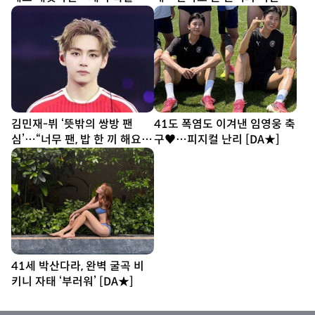
[DA★]
[DA★]
김민재-뷔 ‘뜻밖의 쌍방 팬
41도 폭염도 이겨낸 임영웅 축
심’…“너무 팬, 밥 한 끼 해요”
구♥…피지컬 난리 [DA★]
[SD톡톡]
41세 박산다라, 완벽 굴곡 비
키니 자태 ‘부러워’ [DA★]