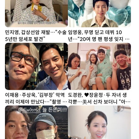
민지영, 갑상선암 재발…“수술
임영웅, 무명 딛고 데뷔 10
5년만 암세포 발견”
년…“20여 명 팬 평생 잊지 못
해”
이재용·주상욱, ‘김부장’ 악역
도경완, ♥장윤정·두 자녀 생
끼리 이제야 만났다…“촬영 땐
각뿐…美서 신차 보더니 “아빠
한 번도 못 봐” [SD셀픽]
열심히 할게” [SD톡톡]