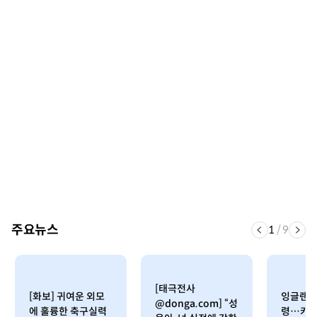
주요뉴스
1
/
9
[태극전사
[화보] 귀여운 외모
잉글랜드
@donga.com] “성
에 훌륭한 축구실력
령…카펠