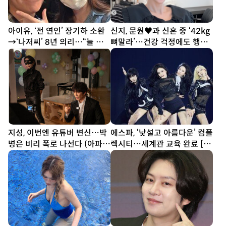
아이유, ‘전 연인’ 장기하 소환
신지, 문원♥과 신혼 중 ‘42kg
→‘나저씨’ 8년 의리…“늘 든
뼈말라’…건강 걱정에도 행사
든” [SD톡톡]
열일
지성, 이번엔 유튜버 변신…박
에스파, ‘낯설고 아름다운’ 컴플
병은 비리 폭로 나선다 (아파
렉시티…세계관 교육 완료 [종
트)
합]