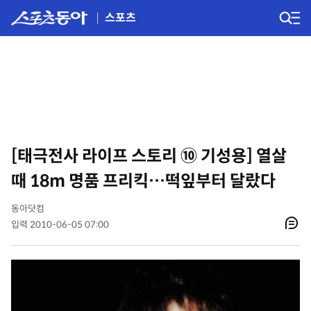
스포츠
[태극전사 라이프 스토리 ⑩ 기성용] 열살
때 18m 명품 프리킥…떡잎부터 달랐다
동아닷컴
입력 2010-06-05 07:00