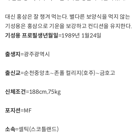
대신 홍삼은 잘 챙겨 먹는다. 별다른 보양식을 먹지 않는
기성용은 홍삼으로 기운을 보강하고 컨디션을 유지한다.
기성용 프로필
생년월일
=1989년 1월24일
출생지
=광주광역시
출신교
=순천중앙초∼존폴 컬리지(호주)∼금호고
신체조건
=188cm,75kg
포지션
=MF
소속
=셀틱(스코틀랜드)