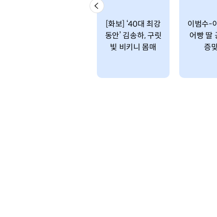
[화보] ‘40대 최강
이범수-이
동안’ 김송하, 구릿
어빵 딸 
빛 비키니 몸매
증맞