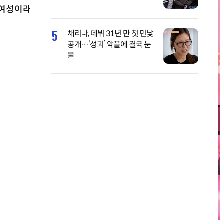
 여성이라
5
채리나, 데뷔 31년 만 첫 민낯
공개…‘성괴’ 악플에 결국 눈
물