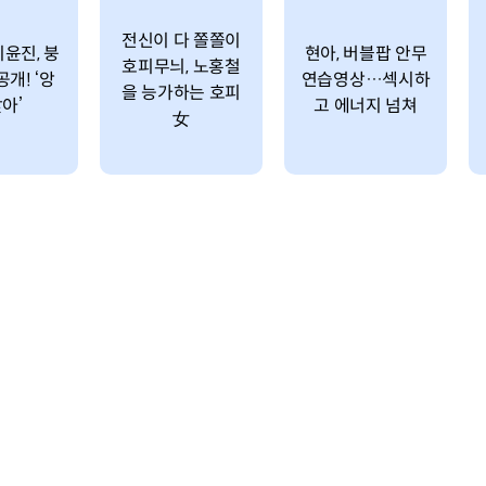
전신이 다 쫄쫄이
윤진, 붕
현아, 버블팝 안무
호피무늬, 노홍철
공개! ‘앙
연습영상…섹시하
을 능가하는 호피
아’
고 에너지 넘쳐
女