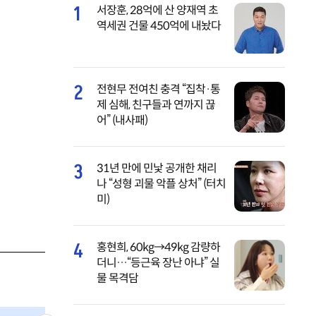
1
서장훈, 28억에 산 양재역 초
역세권 건물 450억에 내놨다
2
전현무 전여친 충격 “집착·통
제 심해, 친구들과 연까지 끊
어” (내사패)
3
31년 만에 민낯 공개한 채리
나 “성형 괴물 악플 상처” (터치
미)
4
홍현희, 60kg→49kg 감량하
더니…“등근육 장난 아냐” 실
물 목격담