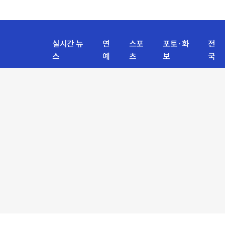
실시간 뉴
연
스포
포토·화
전
스
예
츠
보
국