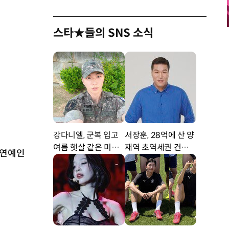
스타★들의 SNS 소식
강다니엘, 군복 입고
서장훈, 28억에 산 양
여름 햇살 같은 미소
재역 초역세권 건물 4
 연예인
‘잘생겼어’ [DA★]
50억에 내놨다