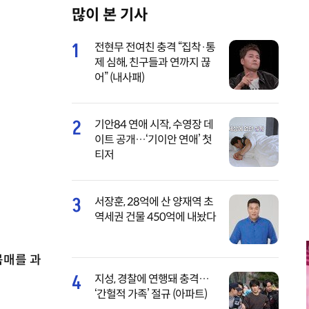
많이 본 기사
M
u
1
전현무 전여친 충격 “집착·통
t
제 심해, 친구들과 연까지 끊
e
어” (내사패)
2
기안84 연애 시작, 수영장 데
이트 공개…‘기이안 연애’ 첫
티저
3
서장훈, 28억에 산 양재역 초
역세권 건물 450억에 내놨다
몸매를 과
4
지성, 경찰에 연행돼 충격…
‘간헐적 가족’ 절규 (아파트)