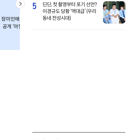
5
딘딘, 첫 촬영부터 포기 선언?
이경규도 당황 ‘역대급’ (우리
모래사장에서 비키
‘베이글녀’ 한소영
동네 전성시대)
장미인애, 비키니
니입고 깍두기를?
4억원 페라리 옆
공개 ‘아찔 몸매’
‘해운대 깍두기녀’
서 비키니 자태
누구?