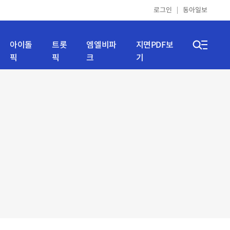
로그인
동아일보
아이돌
트롯
엠엘비파
지면PDF보
픽
픽
크
기