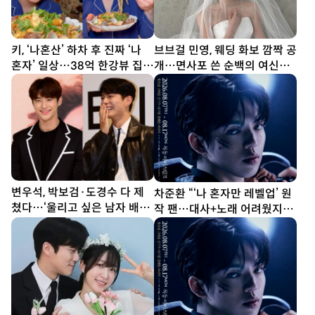
키, ‘나혼산’ 하차 후 진짜 ‘나
브브걸 민영, 웨딩 화보 깜짝 공
혼자’ 일상…38억 한강뷰 집서
개…면사포 쓴 순백의 여신
요리 [SD셀픽]
[DA★]
변우석, 박보검·도경수 다 제
차준환 “‘나 혼자만 레벨업’ 원
쳤다…‘울리고 싶은 남자 배우’
작 팬…대사+노래 어려웠지만
1위
연습 多”