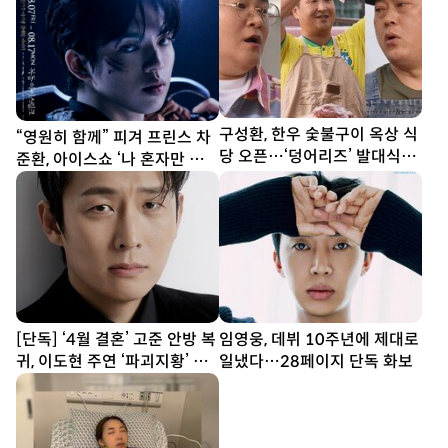
구성환, 한우 숯불구이 옥상 식
“영원히 함께” 피겨 프린스 차
당 오픈…‘덩어리즈’ 발대식
준환, 아이스쇼 ‘나 혼자만 레벨
(나혼산)
업’ 출격 (종합)[DA현장]
[단독] ‘4월 결혼’ 고준 안방 복
임영웅, 데뷔 10주년에 제대로
귀, 이도현 주연 ‘파괴지황’ 합
일냈다…28페이지 단독 화보
류