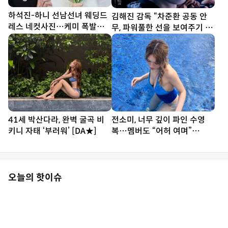
하석진-하니 선남선녀 웨딩드
김해진 감독 “차준환 공동 안
레스 네컷사진…케미 폭발
무, 파워풀한 선을 보여주기 위
[DA★]
해 노력”
41세 박산다라, 완벽 굴곡 비
전소미, 너무 깊이 파인 수영
키니 자태 ‘부러워’ [DA★]
복…멤버도 “어허 여며”
[DA★]
오늘의 핫이슈