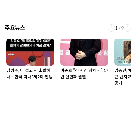
주요뉴스
1
/
9
김성주, 다 접고 새 출발하
이준호 “긴 시간 함께…” 17
김종민, ♥
나…한국 떠나 ‘제2의 인생’
년 인연과 결별
큰 반지 끼
공개