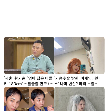
‘재혼’ 황기순 “엄마 닮은 아들
‘가슴수술 밝힌’ 이세영, ‘원피
키 183cm”…팔불출 면모 (데
스’ 나미 변신? 파격 노출
이앤나잇)
[DA★]