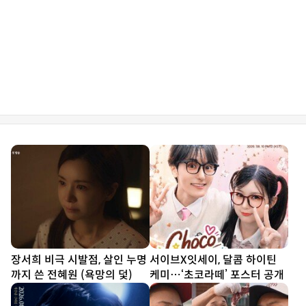
장서희 비극 시발점, 살인 누명
서이브X잇세이, 달콤 하이틴
까지 쓴 전혜원 (욕망의 덫)
케미…‘초코라떼’ 포스터 공개