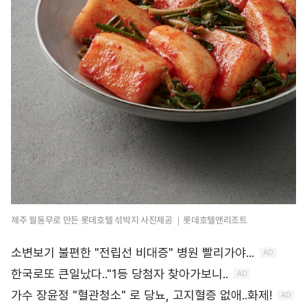
제주 월동무로 만든 롯데호텔 섞박지 사진제공 ｜롯데호텔앤리조트