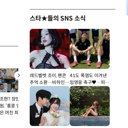
스타★들의 SNS 소식
레드벨벳 조이, 팬콘
41도 폭염도 이겨낸
추억 소환…비하인드
임영웅 축구♥…피지
공개 [DA★]
컬 난리 [DA★]
조현? 장만옥?…윤
김승현♥장정윤 시어
김현주vs길해연, 2
원, ‘홍콩 영화배우’
머니 백옥자vs시삼촌
만의 ‘일촉즉발’ 조
은 여친 최초 공개(조
김경중 갈등 폭발(걸환
예고(트롤리)
의 사랑꾼)
장)