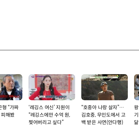
근형 “가짜
‘레깅스 여신’ 지원이
“호중아 나랑 살자”…
왕
 피해봤
“레깅스에만 수억 원,
김호중, 무인도에서 고
기
찢어버리고 싶다”
백 받은 사연(안다행)
닮
선