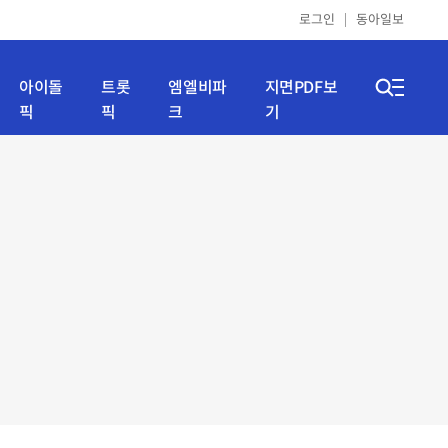
로그인
동아일보
아이돌
트롯
엠엘비파
지면PDF보
픽
픽
크
기