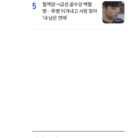
5
혈액암→급성 골수성 백혈
병…투병 이겨내고 사랑 찾아
‘내 남은 연애’