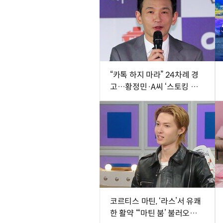
“카톡 하지 마라” 24차례 경
고…황정민·A씨 ‘스토킹 의
혹’ 두고 공방 전면전
코르티스 마틴, ‘라스’서 유쾌
한 활약 “‘마틴 붐’ 불러오겠