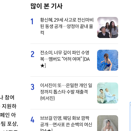
많이 본 기사
M
u
1
황신혜, 29세 사고로 전신마비
t
된 동생 공개…양정아 끝내 울
e
컥
2
전소미, 너무 깊이 파인 수영
복…멤버도 “어허 여며” [DA
★]
3
이서진이 또…은밀한 개인 일
정까지 톱스타 수발 재출격
나 참여
(비서진)
를 지원하
캠페인 아
4
브브걸 민영, 웨딩 화보 깜짝
팀 포상,
공개…면사포 쓴 순백의 여신