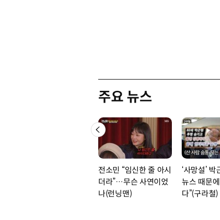
주요 뉴스
전소민 “임신한 줄 아시
‘사망설’ 박
더라”…무슨 사연이었
뉴스 때문에
나(런닝맨)
다”(구라철)