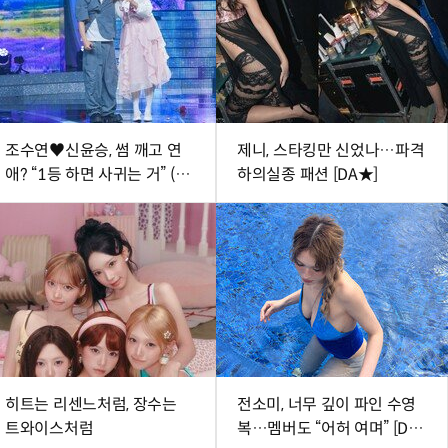
조수연♥신윤승, 썸 깨고 연
제니, 스타킹만 신었나…파격
애? “1등 하면 사귀는 거” (미
하의실종 패션 [DA★]
스트롯 포유)
히트는 리센느처럼, 장수는
전소미, 너무 깊이 파인 수영
트와이스처럼
복…멤버도 “어허 여며” [DA