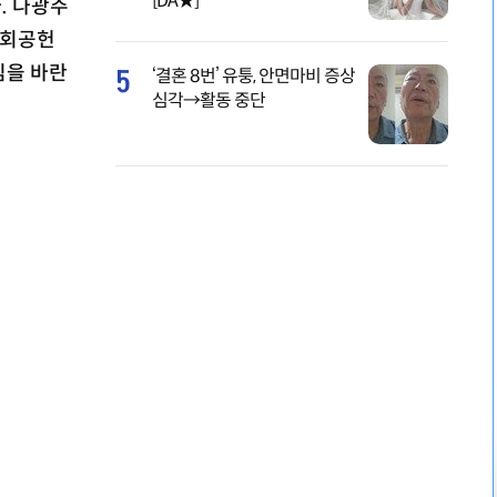
[DA★]
. 나광주
사회공헌
심을 바란
5
‘결혼 8번’ 유퉁, 안면마비 증상
심각→활동 중단