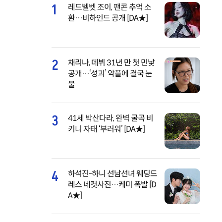
1
레드벨벳 조이, 팬콘 추억 소
환…비하인드 공개 [DA★]
2
채리나, 데뷔 31년 만 첫 민낯
공개…‘성괴’ 악플에 결국 눈
물
3
41세 박산다라, 완벽 굴곡 비
키니 자태 ‘부러워’ [DA★]
4
하석진-하니 선남선녀 웨딩드
레스 네컷사진…케미 폭발 [D
A★]