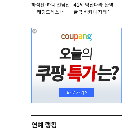
하석진-하니 선남선
41세 박산다라, 완벽
녀 웨딩드레스 네컷사
굴곡 비키니 자태 ‘부
진…케미 폭발 [DA
러워’ [DA★]
★]
연예 랭킹