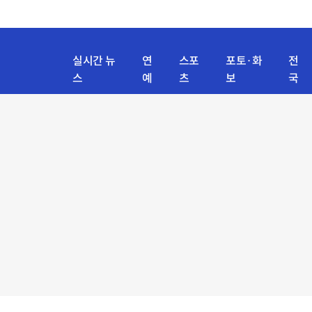
실시간 뉴
연
스포
포토·화
전
스
예
츠
보
국