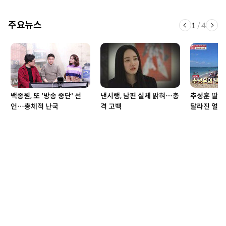
주요뉴스
1
/
4
백종원, 또 '방송 중단' 선
낸시랭, 남편 실체 밝혀…충
추성훈 딸 
언…총체적 난국
격 고백
달라진 얼굴