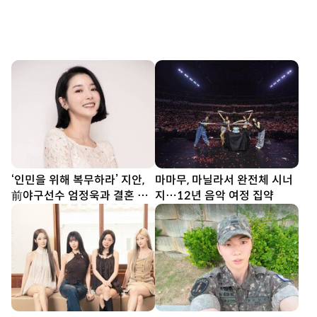
‘인민을 위해 복무하라’ 지안,
마마무, 마닐라서 완전체 시너
前야구선수 엄정욱과 결혼 발
지…12년 음악 여정 집약
표