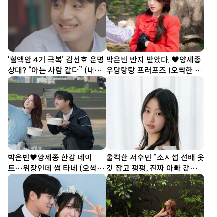
‘혈액암 4기 극복’ 김선호 운명
박은빈 반지 받았다, ♥양세종
상대? “아는 사람 같다” (내남
우당탕탕 프러포즈 (오싹한 연
은연애)
애)
박은빈♥양세종 한강 데이
울컥한 서수민 “소지섭 선배 옷
트…위장인데 썸 타네 (오싹한
깃 잡고 펑펑, 진짜 아빠 같았
연애)
다” (종합)[DA인터뷰]