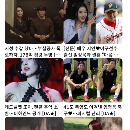
‘SWEAT’ [DA인터뷰①]
리 통쾌 (아파트)
지성 수갑 찼다…부실공사 폭
[전문] 배우 지안♥야구선수
로하자, 178억 횡령 누명 (아
출신 엄정욱과 결혼 “마음 참
파트)
따뜻한 사람”
레드벨벳 조이, 팬콘 추억 소
41도 폭염도 이겨낸 임영웅 축
환…비하인드 공개 [DA★]
구♥…피지컬 난리 [DA★]