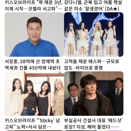
키스오브라이프 “꽉 채운 3년,
강다니엘, 군복 입고 여름 햇살
이제 시작…코첼라 서고파”
같은 미소 ‘잘생겼어’ [DA★]
[DA인터뷰②]
서장훈, 28억에 산 양재역 초
고척돔 채운 에스파…규모로
역세권 건물 450억에 내놨다
압도·라이브로 증명
키스오브라이프 “‘Sticky’ 넘
부실공사 건설사 대표 ‘헤드샷’
고파” 노력+서사 담은
응징? 지성, 해머 들었다…대