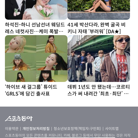
하석진-하니 선남선녀 웨딩드
41세 박산다라, 완벽 굴곡 비
레스 네컷사진…케미 폭발
키니 자태 ‘부러워’ [DA★]
[DA★]
‘하이브 새 걸그룹’ 튜이드
데뷔 1년도 안 됐는데…코르티
‘GRLS’에 담긴 출사표
스가 써 내려간 ‘최초·최단’ 기
록
이용약관
개인정보처리방침
청소년보호정책(책임자:구민회)
사이트맵
스포츠동아의 모든 콘텐츠를 커뮤니티, 카페, 블로그 등에서 무단 사용하는 것은 저작