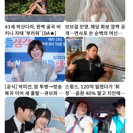
41세 박산다라, 완벽 굴곡 비
브브걸 민영, 웨딩 화보 깜짝 공
키니 자태 ‘부러워’ [DA★]
개…면사포 쓴 순백의 여신
[DA★]
[공식] 박미선, 암 투병→방송
스윙스, 120억 빌렸다가 ‘휘
복귀 이어 새 출발…큐브와 6
청’…음원 40% 팔고 지인에
년 동행 끝
20억 빌려 [SD톡톡]