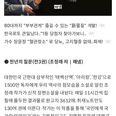
● 천년의 질문(전3권) (조정래 저｜해냄)
대한민국 근현대 삼부작인 ‘태백산맥’, ‘아리랑’, ‘한강’으로
1500만 독자에게 우리 역사의 참모습을 소설로 알린 조
정래 작가가 신작 장편소설을 내놨다. 매일 11시간씩 집
필에 몰두한 결과물로 원고지 3612매, 취재노트만도
130여 권에 이른다. 작가는 이 작품을 통해 ‘국민에게 국