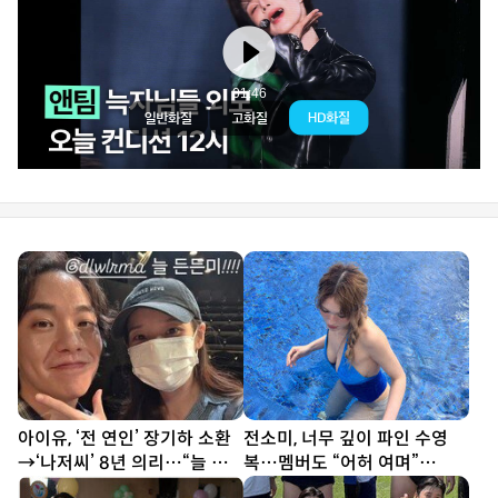
아이유, ‘전 연인’ 장기하 소환
전소미, 너무 깊이 파인 수영
→‘나저씨’ 8년 의리…“늘 든
복…멤버도 “어허 여며”
든” [SD톡톡]
[DA★]