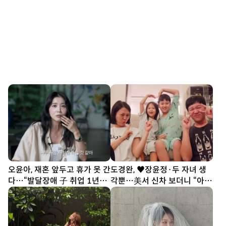
오윤아, 재혼 앞두고 휴가 못 간
도경완, ♥장윤정·두 자녀 생
다…“발달장애 子 취업 1년
각뿐…美서 신차 보더니 “아빠
차” [SD톡톡]
열심히 할게” [SD톡톡]