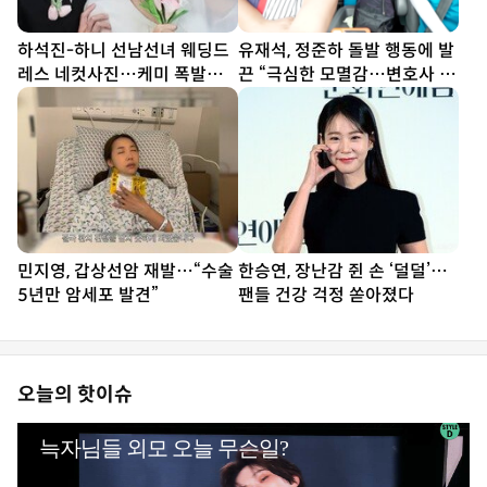
하석진-하니 선남선녀 웨딩드
유재석, 정준하 돌발 행동에 발
레스 네컷사진…케미 폭발
끈 “극심한 모멸감…변호사 부
[DA★]
를 것” (놀뭐)
민지영, 갑상선암 재발…“수술
한승연, 장난감 쥔 손 ‘덜덜’…
5년만 암세포 발견”
팬들 건강 걱정 쏟아졌다
오늘의 핫이슈