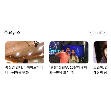
주요뉴스
1
/
4
홍진영 언니, 다이어트하더
'결별' 전현무, 15살차 후배
조민아, 안
니…성형급 변화
와…만남 포착 '헉'
예상밖 상황