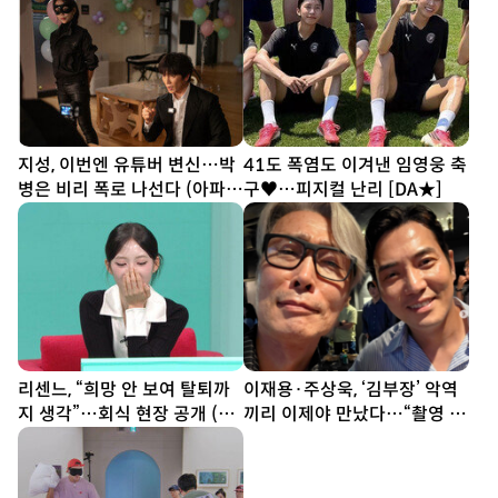
지성, 이번엔 유튜버 변신…박
41도 폭염도 이겨낸 임영웅 축
병은 비리 폭로 나선다 (아파
구♥…피지컬 난리 [DA★]
트)
리센느, “희망 안 보여 탈퇴까
이재용·주상욱, ‘김부장’ 악역
지 생각”…회식 현장 공개 (전
끼리 이제야 만났다…“촬영 땐
참시)
한 번도 못 봐” [SD셀픽]