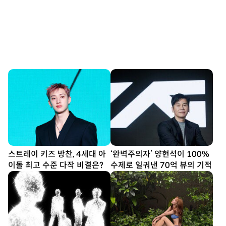
스트레이 키즈 방찬, 4세대 아
‘완벽주의자’ 양현석이 100%
이돌 최고 수준 다작 비결은?
수제로 일궈낸 70억 뷰의 기적