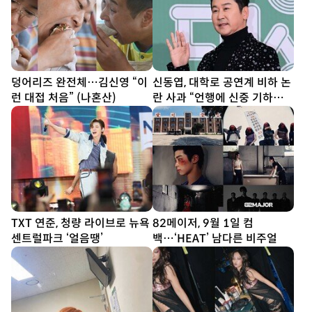
덩어리즈 완전체…김신영 “이
신동엽, 대학로 공연계 비하 논
런 대접 처음” (나혼산)
란 사과 “언행에 신중 기하겠
다”
TXT 연준, 청량 라이브로 뉴욕
82메이저, 9월 1일 컴
센트럴파크 ‘얼음땡’
백…‘HEAT’ 남다른 비주얼