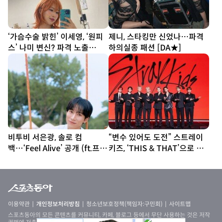
‘가슴수술 밝힌’ 이세영, ‘원피
제니, 스타킹만 신었나…파격
스’ 나미 변신? 파격 노출
하의실종 패션 [DA★]
[DA★]
비투비 서은광, 솔로 컴
“변수 있어도 도전” 스트레이
백…‘Feel Alive’ 공개 (ft.프니
키즈, ‘THIS & THAT’으로 보
엘)
여줄 새 얼굴 [종합]
이용약관
개인정보처리방침
청소년보호정책(책임자:구민회)
사이트맵
스포츠동아의 모든 콘텐츠를 커뮤니티, 카페, 블로그 등에서 무단 사용하는 것은 저작