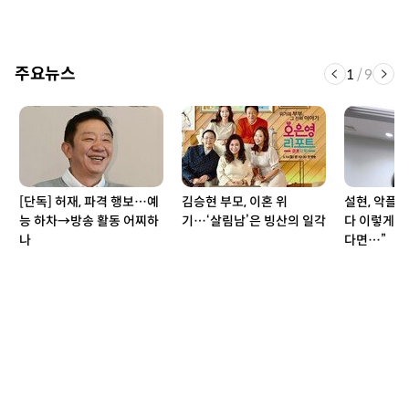
주요뉴스
1
/
9
[단독] 허재, 파격 행보…예
김승현 부모, 이혼 위
설현, 악플러
능 하차→방송 활동 어찌하
기…‘살림남’은 빙산의 일각
다 이렇게 
나
다면…”