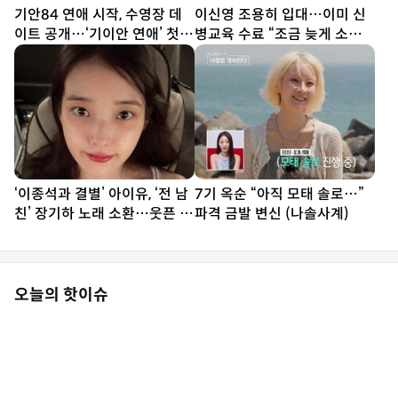
기안84 연애 시작, 수영장 데
이신영 조용히 입대…이미 신
이트 공개…‘기이안 연애’ 첫
병교육 수료 “조금 늦게 소식
티저
전해 죄송”
‘이종석과 결별’ 아이유, ‘전 남
7기 옥순 “아직 모태 솔로…”
친’ 장기하 노래 소환…웃픈 타
파격 금발 변신 (나솔사계)
이밍
오늘의 핫이슈