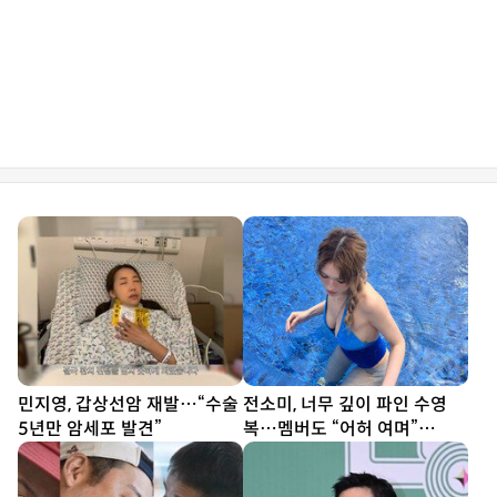
민지영, 갑상선암 재발…“수술
전소미, 너무 깊이 파인 수영
5년만 암세포 발견”
복…멤버도 “어허 여며”
[DA★]