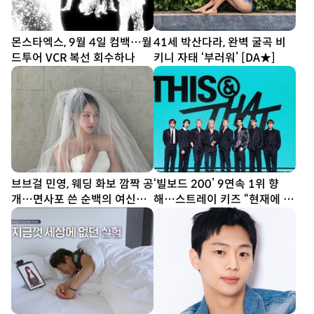
몬스타엑스, 9월 4일 컴백…월
41세 박산다라, 완벽 굴곡 비
드투어 VCR 복선 회수하나
키니 자태 ‘부러워’ [DA★]
브브걸 민영, 웨딩 화보 깜짝 공
‘빌보드 200’ 9연속 1위 향
개…면사포 쓴 순백의 여신
해…스트레이 키즈 “현재에 최
[DA★]
선다할 것” (종합)[DA현장]