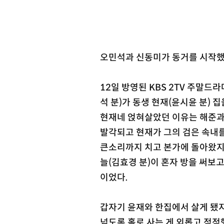
오민석과 신동미가 동거를 시작했
12일 방영된 KBS 2TV 주말드
석 분)가 동생 현재(윤시윤 분)
현재네 얹혀살았던 이유는 해준과 
발각되고 현재가 그의 검은 속내
큰소리까지 치고 본가에 돌아왔지만,
늘(김효경 분)이 혼자 방을 써보고
이었다.
갑자기 윤재와 한집에서 살게 됐지
넘도록 홀로 사는 게 외롭고 적적