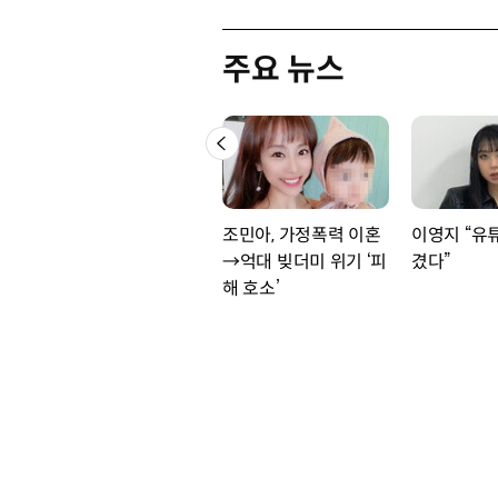
주요 뉴스
조민아, 가정폭력 이혼
이영지 “유
→억대 빚더미 위기 ‘피
겼다”
해 호소’