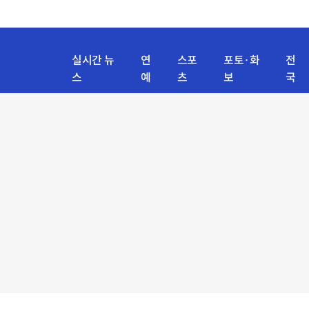
실시간 뉴
연
스포
포토·화
전
스
예
츠
보
국