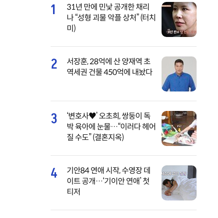
1
31년 만에 민낯 공개한 채리
나 “성형 괴물 악플 상처” (터치
미)
2
서장훈, 28억에 산 양재역 초
역세권 건물 450억에 내놨다
3
‘변호사♥’ 오초희, 쌍둥이 독
박 육아에 눈물…“이러다 헤어
질 수도” (결혼지옥)
4
기안84 연애 시작, 수영장 데
이트 공개…‘기이안 연애’ 첫
티저