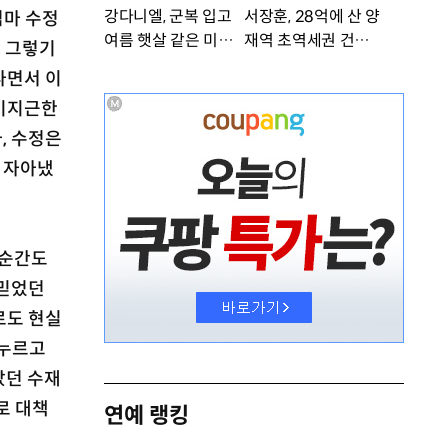
강다니엘, 군복 입고
서장훈, 28억에 산 양
엄마 수정
여름 햇살 같은 미소
재역 초역세권 건물 4
, 그렇기
‘잘생겼어’ [DA★]
50억에 내놨다
나면서 이
 미지근한
, 수정은
 자아냈
 순간도
 믿었던
로도 현실
억누르고
았던 수재
로 대책
연예 랭킹