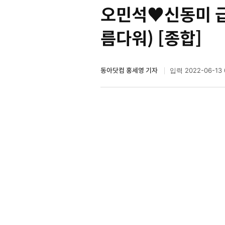
오민석♥신동미 급
름다워) [종합]
동아닷컴 홍세영 기자
2022-06-13 
입력