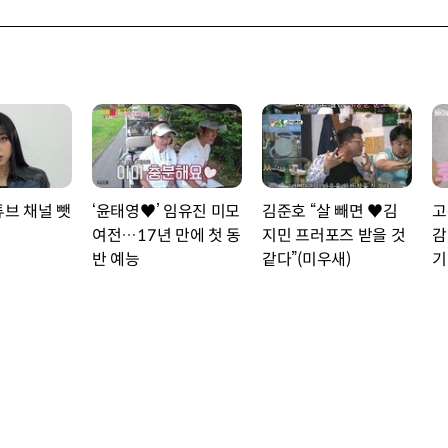
튜브 채널 뺏
‘윤태영♥’ 임유진 미모
김준호 “살 빼면 ♥김
고
여전…17년 만에 첫 동
지민 프러포즈 받을 것
감
반 예능
같다”(미우새)
기