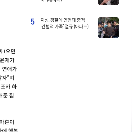
어” (내사패)
5
지성, 경찰에 연행돼 충격…
‘간헐적 가족’ 절규 (아파트)
윤재(오민
 윤재가
밀 연애가
말자”며
 조카 하
해준 집
 마흔이
자에 행복