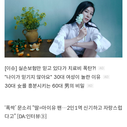
‘폭싹’ 문소리 “딸=아이유 팬…2인1역 신기하고 자랑스럽
다고” [DA:인터뷰③]