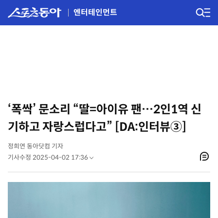
엔터테인먼트
‘폭싹’ 문소리 “딸=아이유 팬…2인1역 신
기하고 자랑스럽다고” [DA:인터뷰③]
정희연 동아닷컴 기자
기사수정 2025-04-02 17:36