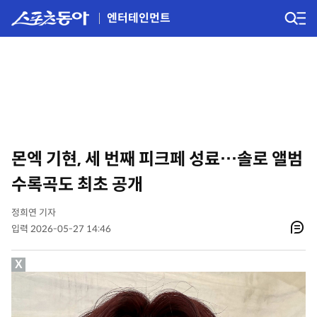
엔터테인먼트
몬엑 기현, 세 번째 피크페 성료…솔로 앨범
수록곡도 최초 공개
정희연 기자
입력 2026-05-27 14:46
X