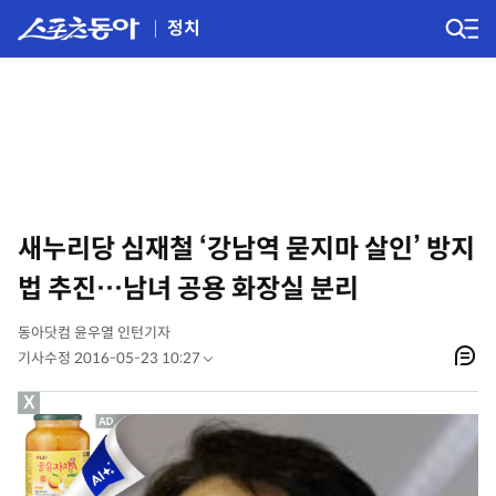
정치
새누리당 심재철 ‘강남역 묻지마 살인’ 방지
법 추진…남녀 공용 화장실 분리
동아닷컴 윤우열 인턴기자
기사수정 2016-05-23 10:27
X