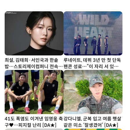
최설, 김태희·서인국과 한솥
루네이트, 데뷔 3년 만 첫 단독
밥…스토리제이컴퍼니 전속계
팬콘 성료…”이 자리 서 있는
약
것 자체가 감동”
41도 폭염도 이겨낸 임영웅 축
강다니엘, 군복 입고 여름 햇살
구♥…피지컬 난리 [DA★]
같은 미소 ‘잘생겼어’ [DA★]