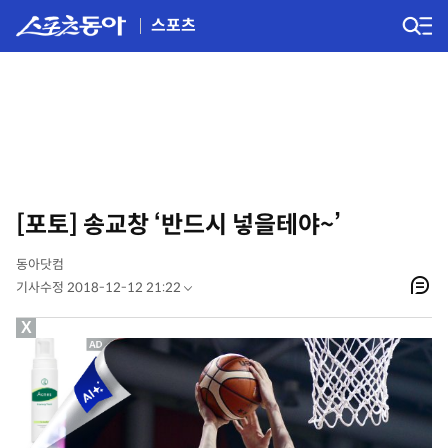
스포츠
[포토] 송교창 ‘반드시 넣을테야~’
동아닷컴
기사수정 2018-12-12 21:22
X