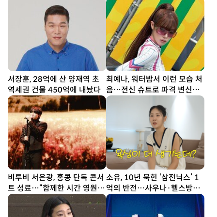
서장훈, 28억에 산 양재역 초
최예나, 워터밤서 이런 모습 처
역세권 건물 450억에 내놨다
음…전신 슈트로 파격 변신
[DA★]
비투비 서은광, 홍콩 단독 콘서
소유, 10년 묵힌 ‘삼전닉스’ 1
트 성료…“함께한 시간 영원히
억의 반전…사우나·헬스방까
간직”
지 생겼다