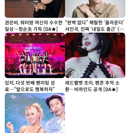
권은비, 워터밤 여신의 수수한
“완벽 없다” 해탈한 ‘올라운더’
일상…청순美 가득 [DA★]
서인국, 진짜 ‘내일도 출근’ (종
합)[DA인터뷰]
있지, 다섯 번째 팬미팅 성
레드벨벳 조이, 팬콘 추억 소
료…“앞으로도 행복하자”
환…비하인드 공개 [DA★]