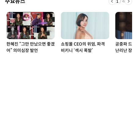
주요뉴스
1
/
4
한혜진 “그만 만났으면 좋겠
쇼핑몰 CEO의 위엄, 파격
공중파 드라마
어” 의미심장 발언
비키니 ‘섹시 폭발’
난리난 장면