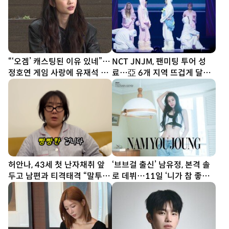
“‘오겜’ 캐스팅된 이유 있네”…
NCT JNJM, 팬미팅 투어 성
정호연 게임 사랑에 유재석 감
료…亞 6개 지역 뜨겁게 달궜
탄 (틈만나면)
다
허안나, 43세 첫 난자채취 앞
‘브브걸 출신’ 남유정, 본격 솔
두고 남편과 티격태격 “말투 너
로 데뷔…11일 ‘니가 참 좋아’
무 섭섭” [SD톡톡]
공개