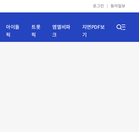
로그인
동아일보
아이돌
트롯
엠엘비파
지면PDF보
픽
픽
크
기