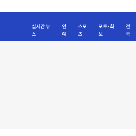
실시간 뉴
연
스포
포토·화
전
스
예
츠
보
국