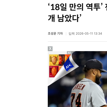
‘18일 만의 역투’
개 남았다’
조성운 기자
2026-05-11 13:34
입력
X