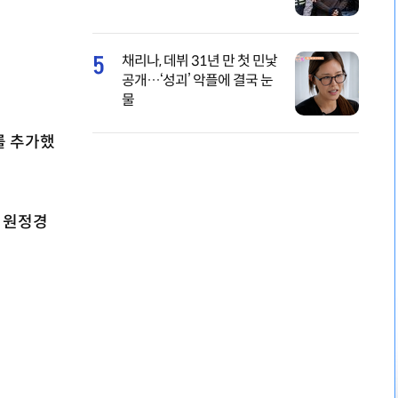
5
채리나, 데뷔 31년 만 첫 민낯
공개…‘성괴’ 악플에 결국 눈
물
를 추가했
 원정경