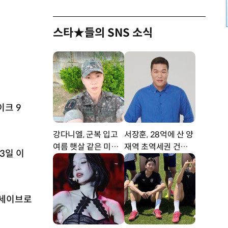
스타★들의 SNS 소식
이크 9
강다니엘, 군복 입고
서장훈, 28억에 산 양
여름 햇살 같은 미소
재역 초역세권 건물 4
3일 이
‘잘생겼어’ [DA★]
50억에 내놨다
론세이브로