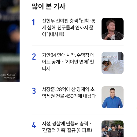
많이 본 기사
M
u
1
전현무 전여친 충격 “집착·통
t
제 심해, 친구들과 연까지 끊
e
어” (내사패)
2
기안84 연애 시작, 수영장 데
이트 공개…‘기이안 연애’ 첫
티저
3
서장훈, 28억에 산 양재역 초
역세권 건물 450억에 내놨다
4
지성, 경찰에 연행돼 충격…
‘간헐적 가족’ 절규 (아파트)