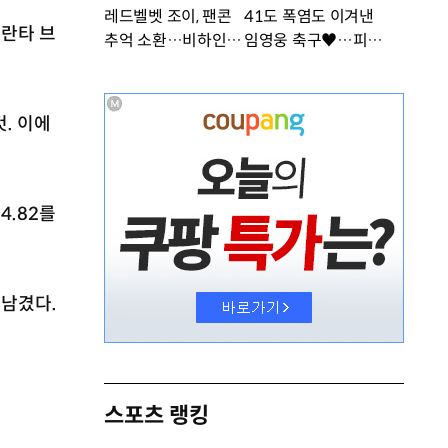
레드벨벳 조이, 팬콘
41도 폭염도 이겨낸
틀란타 브
추억 소환…비하인드
임영웅 축구♥…피지
공개 [DA★]
컬 난리 [DA★]
. 이에
4.82를
 남겼다.
스포츠 랭킹