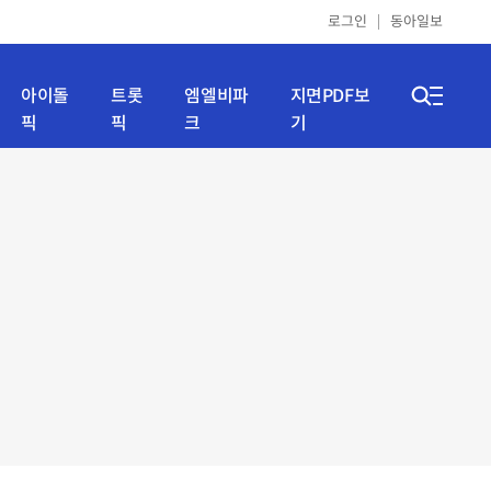
로그인
동아일보
아이돌
트롯
엠엘비파
지면PDF보
픽
픽
크
기