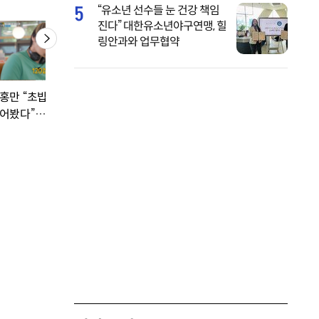
5
“유소년 선수들 눈 건강 책임
진다” 대한유소년야구연맹, 힐
링안과와 업무협약
홍만 “초밥 120접시
강성연 재혼, ♥남편 얼
김대호 심각해, 구토
어봤다”…거인급 먹
굴도 공개 “사랑합니
병원까지… 최다니
다”
은 오열 (위대한가
3)