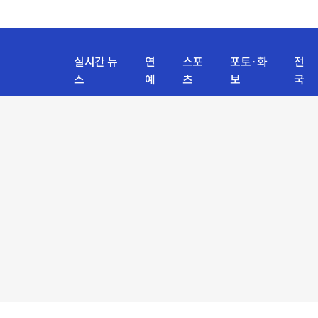
실시간 뉴
연
스포
포토·화
전
스
예
츠
보
국