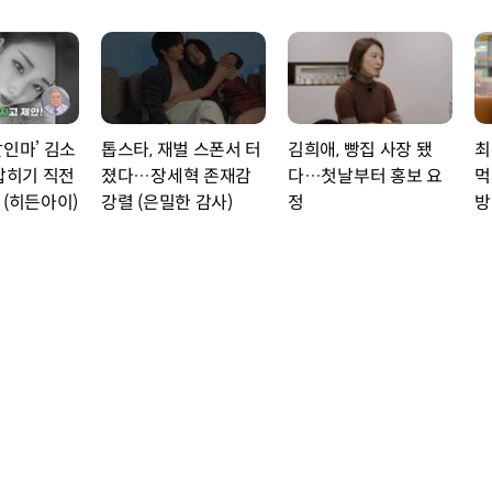
살인마’ 김소
톱스타, 재벌 스폰서 터
김희애, 빵집 사장 됐
최
 잡히기 직전
졌다…장세혁 존재감
다…첫날부터 홍보 요
먹
 (히든아이)
강렬 (은밀한 감사)
정
방