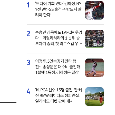
1
‘드디어 기회 왔다’ 김하성, NY
Y전 9번-SS 출격→‘반드시 살
려야 한다’
2
손흥민 침묵에도 LAFC는 웃었
다…과달라하라와 1-1 뒤 승
부차기 승리, 첫 리그스컵 우승
도전 ‘순항’
3
이정후, 5연속경기 안타 행
진…송성문은 대수비 출전해
1볼넷 1득점, 김하성은 결장
4
‘KLPGA 선수 15명 출전’ 판 커
진 BMW 레이디스 챔피언십,
얼리버드 티켓 판매 개시