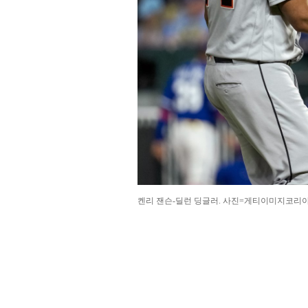
켄리 잰슨-딜런 딩글러. 사진=게티이미지코리