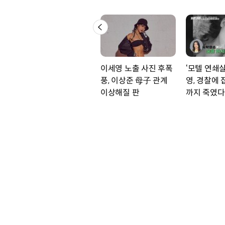
이세영 노출 사진 후폭
‘모텔 연쇄
풍, 이상준 母子 관계
영, 경찰에
이상해질 판
까지 죽였다