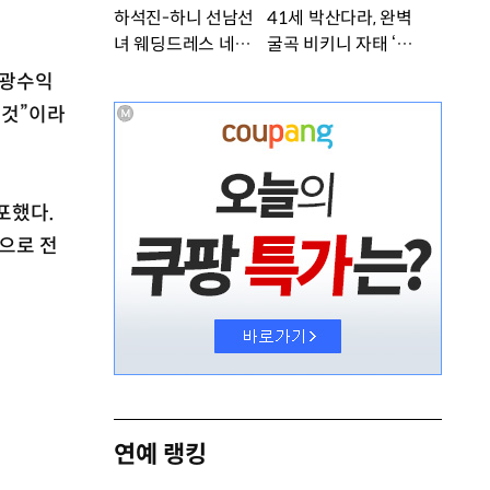
하석진-하니 선남선
41세 박산다라, 완벽
녀 웨딩드레스 네컷사
굴곡 비키니 자태 ‘부
진…케미 폭발 [DA
러워’ [DA★]
관광수익
★]
 것”이라
포했다.
으로 전
연예 랭킹