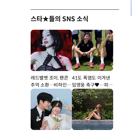
스타★들의 SNS 소식
레드벨벳 조이, 팬콘
41도 폭염도 이겨낸
추억 소환…비하인드
임영웅 축구♥…피지
공개 [DA★]
컬 난리 [DA★]