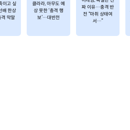
이태임, 욕설한 진
“죽이고 싶
클라라, 아무도 예
짜 이유…충격 반
선배 한상
상 못한 ‘충격 행
전 “마취 상태여
충격 막말
보’…대반전
서…”