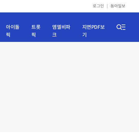
로그인
동아일보
아이돌
트롯
엠엘비파
지면PDF보
픽
픽
크
기