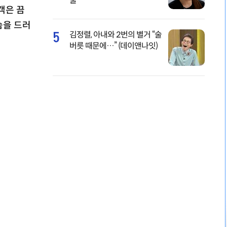
물
객은 끔
슴을 드러
5
김정렬, 아내와 2번의 별거 “술
버릇 때문에…” (데이앤나잇)