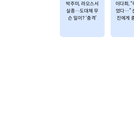
박주미, 라오스서
이다희, 
실종…도대체 무
었다…” 
슨 일이? ‘충격’
진에게 