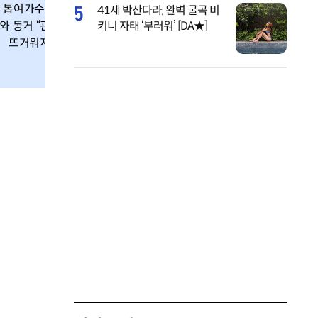
5
톱여가수, 톱배우
41세 박산다라, 완벽 굴곡 비
와 동거 “관계 점점
키니 자태 ‘부러워’ [DA★]
뜨거워지더라”