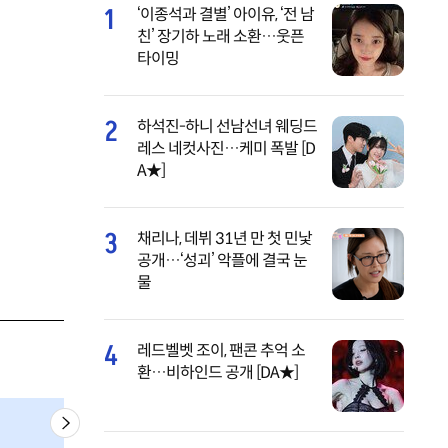
1
‘이종석과 결별’ 아이유, ‘전 남
친’ 장기하 노래 소환…웃픈
타이밍
2
하석진-하니 선남선녀 웨딩드
레스 네컷사진…케미 폭발 [D
A★]
3
채리나, 데뷔 31년 만 첫 민낯
공개…‘성괴’ 악플에 결국 눈
물
4
레드벨벳 조이, 팬콘 추억 소
환…비하인드 공개 [DA★]