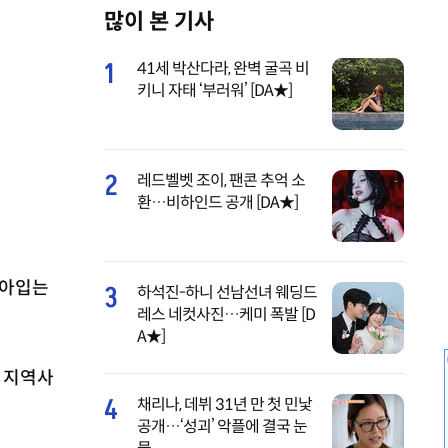
많이 본 기사
M
u
1
41세 박산다라, 완벽 굴곡 비
t
키니 자태 ‘부러워’ [DA★]
e
2
레드벨벳 조이, 팬콘 추억 소
환…비하인드 공개 [DA★]
갈아입는
3
하석진-하니 선남선녀 웨딩드
레스 네컷사진…케미 폭발 [D
A★]
 지역사
4
채리나, 데뷔 31년 만 첫 민낯
공개…‘성괴’ 악플에 결국 눈