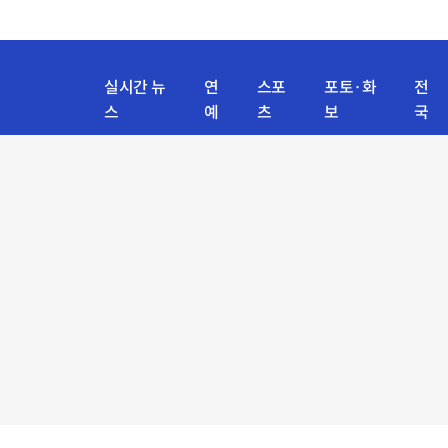
실시간 뉴
연
스포
포토·화
전
스
예
츠
보
국