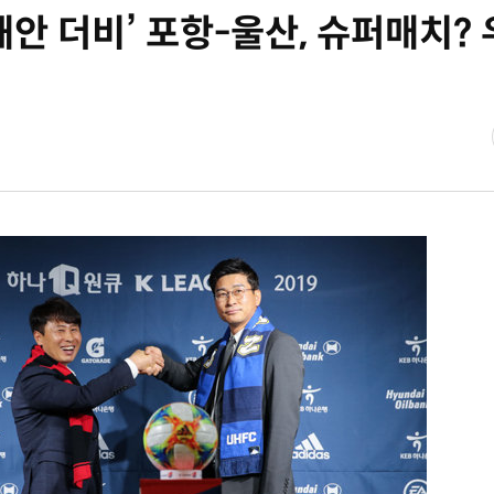
해안 더비’ 포항-울산, 슈퍼매치?