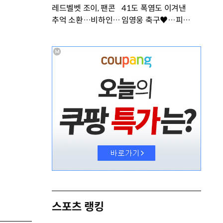
레드벨벳 조이, 팬콘
41도 폭염도 이겨낸
추억 소환…비하인드
임영웅 축구♥…피지
공개 [DA★]
컬 난리 [DA★]
스포츠 랭킹