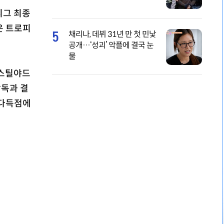
리그 최종
은 트로피
5
채리나, 데뷔 31년 만 첫 민낯
공개…‘성괴’ 악플에 결국 눈
물
 스틸야드
감독과 결
 다득점에