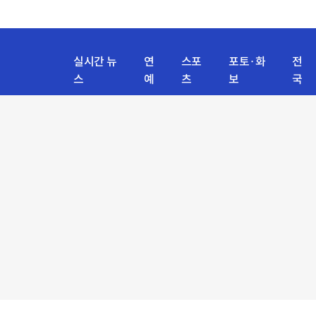
실시간 뉴
연
스포
포토·화
전
스
예
츠
보
국