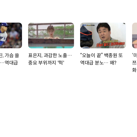
진, 가슴 쓸
표은지, 과감한 노출…
“오늘이 끝” 백종원 또
‘
황…역대급
중요 부위까지 '헉'
역대급 분노… 왜?
쯔
화