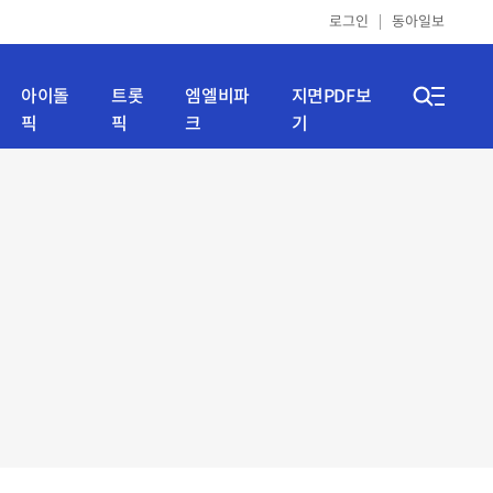
로그인
동아일보
아이돌
트롯
엠엘비파
지면PDF보
픽
픽
크
기