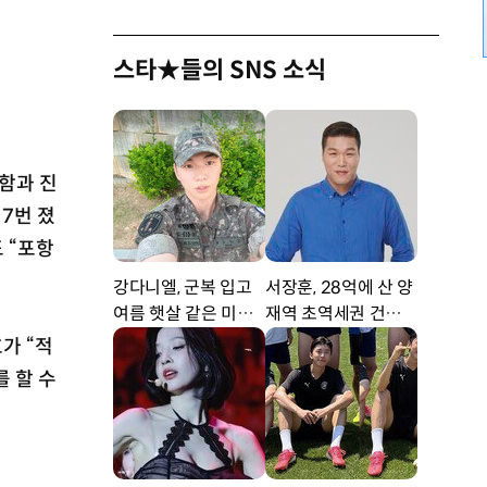
스타★들의 SNS 소식
함과 진
7번 졌
 “포항
강다니엘, 군복 입고
서장훈, 28억에 산 양
여름 햇살 같은 미소
재역 초역세권 건물 4
‘잘생겼어’ [DA★]
50억에 내놨다
가 “적
 할 수