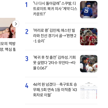
1
“나 다시 돌아갈래” 스쿠발, 디
트로이트 복귀 의사 ‘계약 디스
카운트?’
2
‘머리로 쾅’ 김민재, 애스턴 빌
라와 친선 경기서 골→‘뮌헨 2
-1 승리’
미모의 먹방 유튜버’
양, 맥심 촬영→초토
3
‘복귀 후 첫 출전’ 김하성, 기회
못 살렸다 ‘2타수 무안타→타
율 0.067’
4
46억 원 넘겼다…축구토토 승
무패, 5회 연속 1등 미적중 ‘43
회차로 이월’