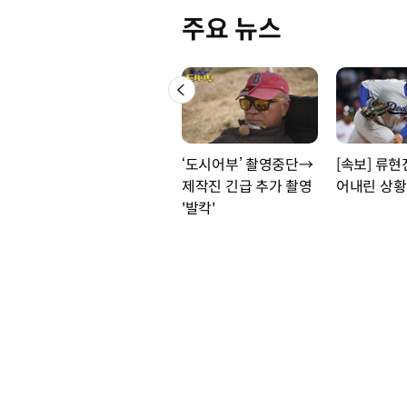
주요 뉴스
‘도시어부’ 촬영중단→
[속보] 류현
제작진 긴급 추가 촬영
어내린 상
'발칵'