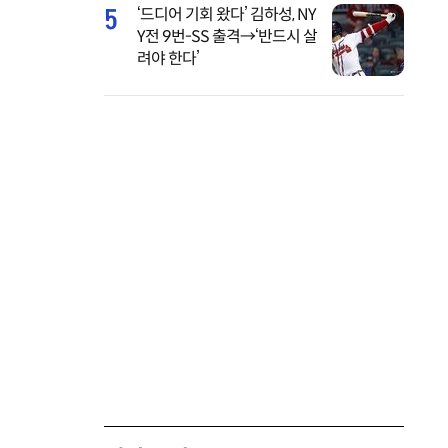
5
‘드디어 기회 왔다’ 김하성, NY
Y전 9번-SS 출격→‘반드시 살
려야 한다’