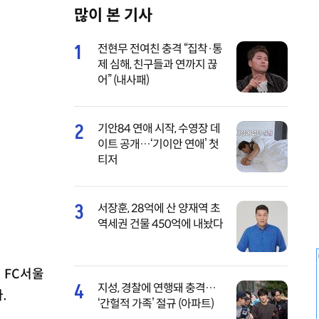
많이 본 기사
M
u
1
전현무 전여친 충격 “집착·통
t
제 심해, 친구들과 연까지 끊
e
어” (내사패)
2
기안84 연애 시작, 수영장 데
이트 공개…‘기이안 연애’ 첫
티저
3
서장훈, 28억에 산 양재역 초
역세권 건물 450억에 내놨다
 FC서울
4
지성, 경찰에 연행돼 충격…
.
‘간헐적 가족’ 절규 (아파트)