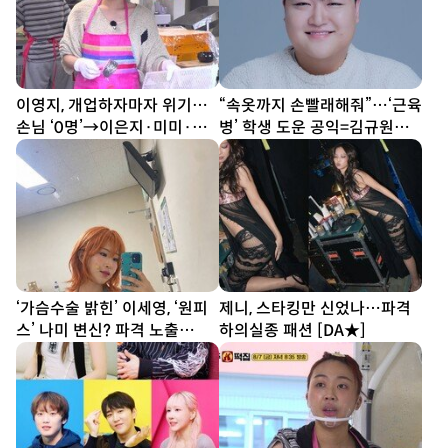
이영지, 개업하자마자 위기…
“속옷까지 손빨래해줘”…‘근육
손님 ‘0명’→이은지·미미·안
병’ 학생 도운 공익=김규원
유진 ‘노조 결성’ (우주떡집)
[DA이슈]
‘가슴수술 밝힌’ 이세영, ‘원피
제니, 스타킹만 신었나…파격
스’ 나미 변신? 파격 노출
하의실종 패션 [DA★]
[DA★]