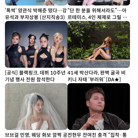
‘폭싹’ 양관식 박해준 떴다…강
“단 한 분을 위해서라도”…아
유석과 부자상봉 (산지직송3)
르테미스, 4인 체제로 그릴 신
보 ‘Hyper-Ego’
[공식] 블랙핑크, 데뷔 10주년
41세 박산다라, 완벽 굴곡 비
기념 행사 전원 참석한다
키니 자태 ‘부러워’ [DA★]
브브걸 민영, 웨딩 화보 깜짝 공
전현무 전여친 충격 “집착·통