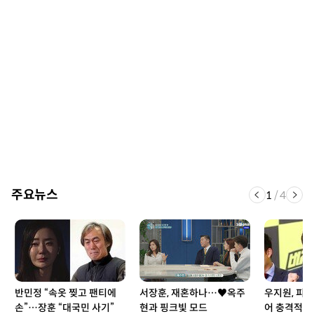
주요뉴스
1
/
4
반민정 “속옷 찢고 팬티에
서장훈, 재혼하나…♥옥주
우지원, 피
손”…장훈 “대국민 사기”
현과 핑크빛 모드
어 충격적