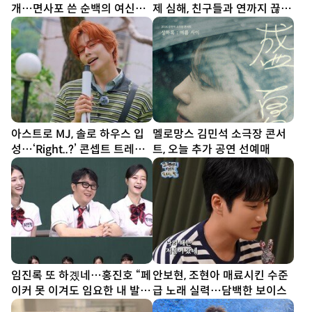
개…면사포 쓴 순백의 여신
제 심해, 친구들과 연까지 끊
[DA★]
어” (내사패)
아스트로 MJ, 솔로 하우스 입
멜로망스 김민석 소극장 콘서
성…‘Right..?’ 콘셉트 트레일
트, 오늘 추가 공연 선예매
러 공개
임진록 또 하곘네…홍진호 “페
안보현, 조현아 매료시킨 수준
이커 못 이겨도 임요한 내 발
급 노래 실력…담백한 보이스
밑” (아형)