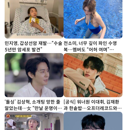
민지영, 갑상선암 재발…“수술
전소미, 너무 깊이 파인 수영
5년만 암세포 발견”
복…멤버도 “어허 여며”
[DA★]
‘돌싱’ 김상혁, 소개팅 망한 줄
[공식] 워너원 이대휘, 김재환
알았는데…女 “만날 운명이었
과 한솥밥…오프더레코드와
나” (신랑수업2)
전속계약