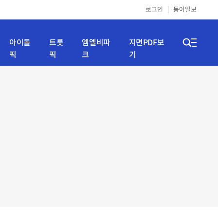
로그인
동아일보
아이돌
트롯
엠엘비파
지면PDF보
픽
픽
크
기