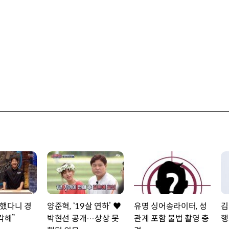
했다니 경
양준혁, ‘19살 연하’ ♥
유명 싱어송라이터, 성
김
각해”
박현선 공개…상상 못
관계 포함 불법 촬영 충
행