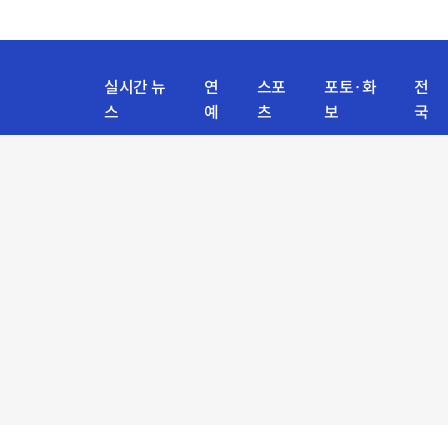
실시간 뉴
연
스포
포토·화
전
스
예
츠
보
국