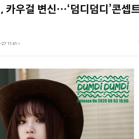
, 카우걸 변신…‘덤디덤디’콘셉트
27 11:41