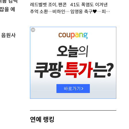
여름 컴백
레드벨벳 조이, 팬콘
41도 폭염도 이겨낸
잡을 예
추억 소환…비하인드
임영웅 축구♥…피지
공개 [DA★]
컬 난리 [DA★]
인 음원사
연예 랭킹