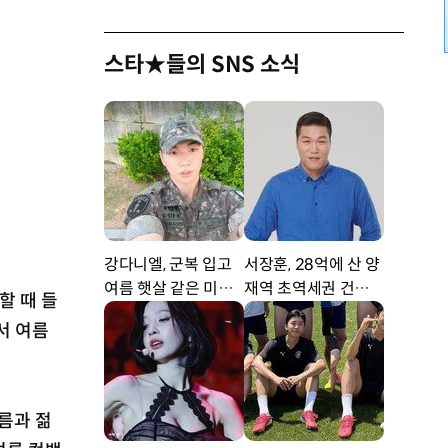
스타★들의 SNS 소식
강다니엘, 군복 입고
서장훈, 28억에 산 양
여름 햇살 같은 미소
재역 초역세권 건물 4
할 때 들
‘잘생겼어’ [DA★]
50억에 내놨다
면서 여름
여름과 젊