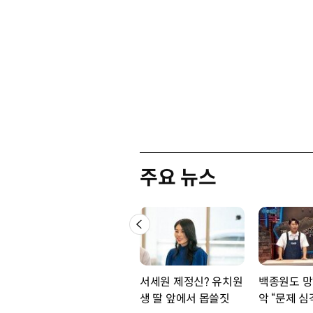
주요 뉴스
서세원 제정신? 유치원
백종원도 망
생 딸 앞에서 몹쓸짓
악 “문제 심