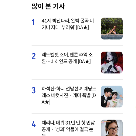
많이 본 기사
M
u
1
41세 박산다라, 완벽 굴곡 비
t
키니 자태 ‘부러워’ [DA★]
e
2
레드벨벳 조이, 팬콘 추억 소
환…비하인드 공개 [DA★]
3
하석진-하니 선남선녀 웨딩드
레스 네컷사진…케미 폭발 [D
A★]
4
채리나, 데뷔 31년 만 첫 민낯
공개…‘성괴’ 악플에 결국 눈