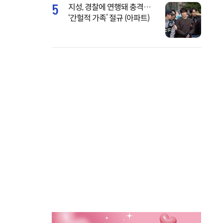
비주얼
방송?
5
지성, 경찰에 연행돼 충격…
‘간헐적 가족’ 절규 (아파트)