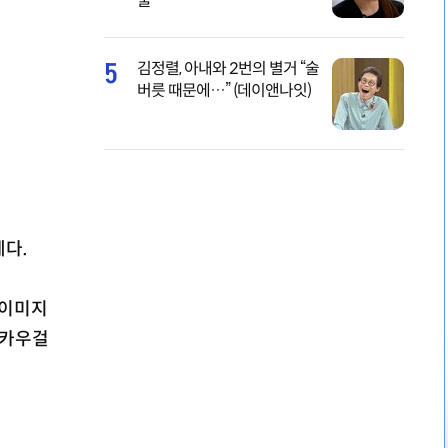
물
5
김정렬, 아내와 2번의 별거 “술
버릇 때문에…” (데이앤나잇)
제다.
 이미지
 카우걸