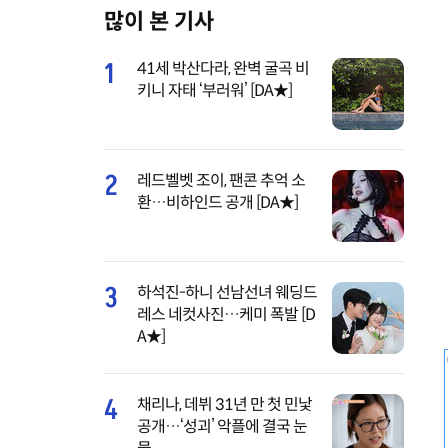
많이 본 기사
M
u
1
41세 박산다라, 완벽 굴곡 비
t
키니 자태 ‘부러워’ [DA★]
e
2
레드벨벳 조이, 팬콘 추억 소
환…비하인드 공개 [DA★]
3
하석진-하니 선남선녀 웨딩드
레스 네컷사진…케미 폭발 [D
A★]
4
채리나, 데뷔 31년 만 첫 민낯
공개…‘성괴’ 악플에 결국 눈