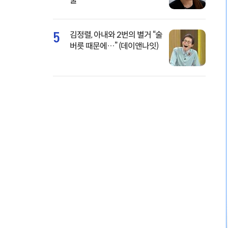
물
5
김정렬, 아내와 2번의 별거 “술
버릇 때문에…” (데이앤나잇)