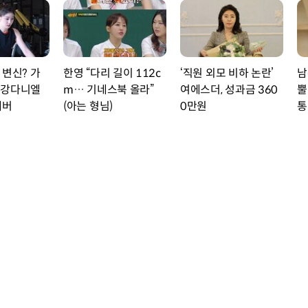
 변신? 가
한영 “다리 길이 112c
‘직원 외모 비하 논란’
남
…강다니엘
m… 기네스북 올라”
여에스더, 성과금 360
뿔
래버
(아는 형님)
0만원
통