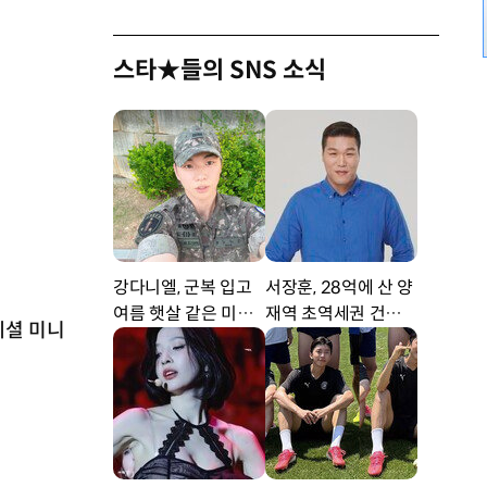
스타★들의 SNS 소식
강다니엘, 군복 입고
서장훈, 28억에 산 양
여름 햇살 같은 미소
재역 초역세권 건물 4
페셜 미니
‘잘생겼어’ [DA★]
50억에 내놨다