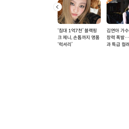
‘침대 1억7천’ 블랙핑
김연아 가수
크 제니, 손톱까지 명품
창력 폭발
‘럭셔리’
과 특급 컬