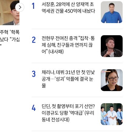
1
서장훈, 28억에 산 양재역 초
역세권 건물 450억에 내놨다
주혁 ‘학폭’ 의혹에
박봄 맞아? 몰라보겠
미자♥김태현 결혼
2
전현무 전여친 충격 “집착·통
났다 “가십성 루머 고
어…16년 전까지 소환
달만에 폭발…시모
제 심해, 친구들과 연까지 끊
”
노예 발언
어” (내사패)
3
채리나, 데뷔 31년 만 첫 민낯
공개…‘성괴’ 악플에 결국 눈
물
4
딘딘, 첫 촬영부터 포기 선언?
이경규도 당황 ‘역대급’ (우리
동네 전성시대)