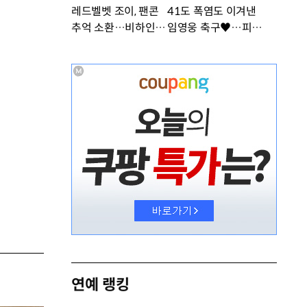
레드벨벳 조이, 팬콘
41도 폭염도 이겨낸
추억 소환…비하인드
임영웅 축구♥…피지
공개 [DA★]
컬 난리 [DA★]
연예 랭킹