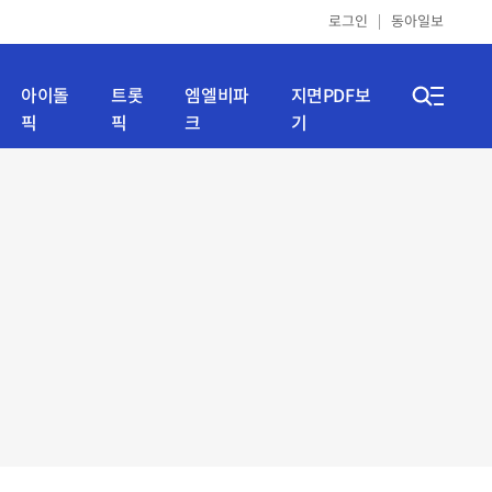
로그인
동아일보
아이돌
트롯
엠엘비파
지면PDF보
픽
픽
크
기