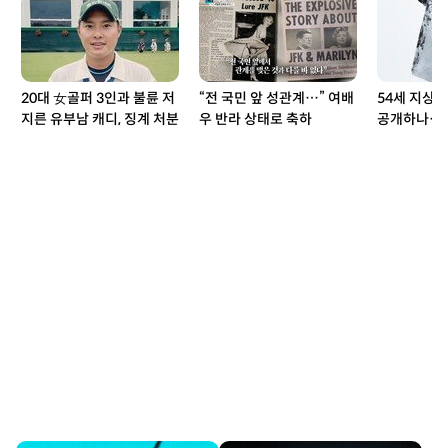
20대 女골퍼 3인과 불륜 저
“전 국민 앞 성관계…” 여배
54세 지상렬
지른 유부남 캐디, 징계 처분
우 반라 상태로 축하
공개하나…‘