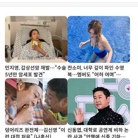
민지영, 갑상선암 재발…“수술
전소미, 너무 깊이 파인 수영
5년만 암세포 발견”
복…멤버도 “어허 여며”
[DA★]
덩어리즈 완전체…김신영 “이
신동엽, 대학로 공연계 비하 논
런 대접 처음” (나혼산)
란 사과 “언행에 신중 기하겠