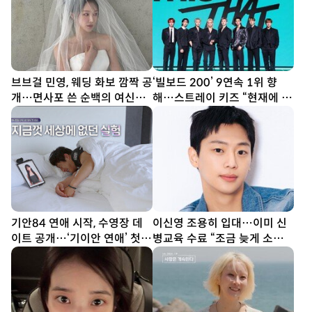
브브걸 민영, 웨딩 화보 깜짝 공
‘빌보드 200’ 9연속 1위 향
개…면사포 쓴 순백의 여신
해…스트레이 키즈 “현재에 최
[DA★]
선다할 것” (종합)[DA현장]
기안84 연애 시작, 수영장 데
이신영 조용히 입대…이미 신
이트 공개…‘기이안 연애’ 첫
병교육 수료 “조금 늦게 소식
티저
전해 죄송”