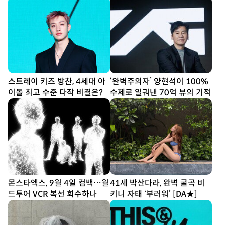
스트레이 키즈 방찬, 4세대 아
‘완벽주의자’ 양현석이 100%
이돌 최고 수준 다작 비결은?
수제로 일궈낸 70억 뷰의 기적
몬스타엑스, 9월 4일 컴백…월
41세 박산다라, 완벽 굴곡 비
드투어 VCR 복선 회수하나
키니 자태 ‘부러워’ [DA★]