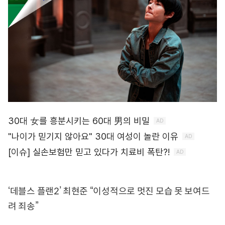
‘데블스 플랜2’ 최현준 “이성적으로 멋진 모습 못 보여드
려 죄송”