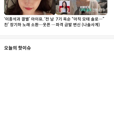
‘이종석과 결별’ 아이유, ‘전 남
7기 옥순 “아직 모태 솔로…”
친’ 장기하 노래 소환…웃픈 타
파격 금발 변신 (나솔사계)
이밍
오늘의 핫이슈