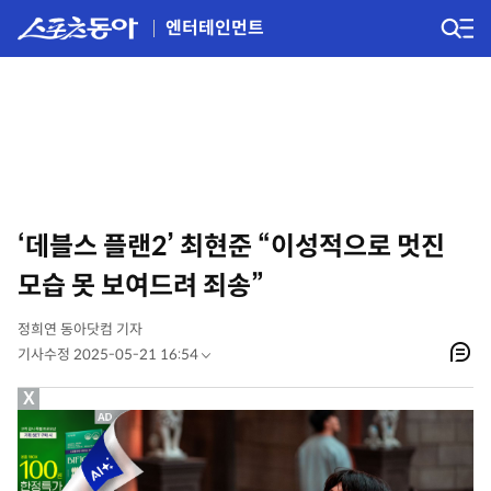
엔터테인먼트
‘데블스 플랜2’ 최현준 “이성적으로 멋진
모습 못 보여드려 죄송”
정희연 동아닷컴 기자
기사수정 2025-05-21 16:54
X