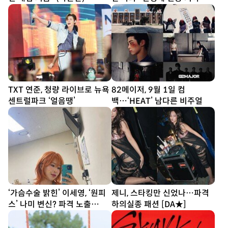
다”
TXT 연준, 청량 라이브로 뉴욕
82메이저, 9월 1일 컴
센트럴파크 ‘얼음땡’
백…‘HEAT’ 남다른 비주얼
‘가슴수술 밝힌’ 이세영, ‘원피
제니, 스타킹만 신었나…파격
스’ 나미 변신? 파격 노출
하의실종 패션 [DA★]
[DA★]