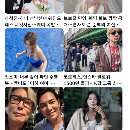
하석진-하니 선남선녀 웨딩드
브브걸 민영, 웨딩 화보 깜짝 공
레스 네컷사진…케미 폭발
개…면사포 쓴 순백의 여신
[DA★]
[DA★]
전소미, 너무 깊이 파인 수영
코르티스, 인스타 팔로워
복…멤버도 “어허 여며”
1500만 돌파…K팝 그룹 최단
[DA★]
기간