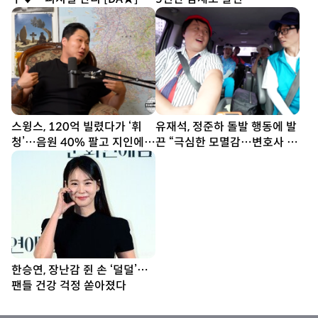
스윙스, 120억 빌렸다가 ‘휘
유재석, 정준하 돌발 행동에 발
청’…음원 40% 팔고 지인에
끈 “극심한 모멸감…변호사 부
20억 빌려 [SD톡톡]
를 것” (놀뭐)
한승연, 장난감 쥔 손 ‘덜덜’…
팬들 건강 걱정 쏟아졌다