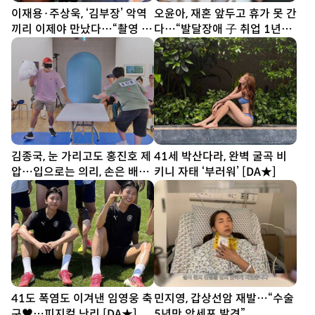
이재용·주상욱, ‘김부장’ 악역
오윤아, 재혼 앞두고 휴가 못 간
끼리 이제야 만났다…“촬영 땐
다…“발달장애 子 취업 1년
한 번도 못 봐” [SD셀픽]
차” [SD톡톡]
김종국, 눈 가리고도 홍진호 제
41세 박산다라, 완벽 굴곡 비
압…입으로는 의리, 손은 배신
키니 자태 ‘부러워’ [DA★]
(런닝맨)
41도 폭염도 이겨낸 임영웅 축
민지영, 갑상선암 재발…“수술
구♥…피지컬 난리 [DA★]
5년만 암세포 발견”