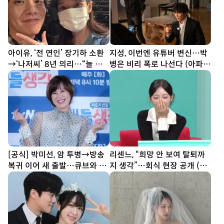
아이유, ‘전 연인’ 장기하 소환
지성, 이번엔 유튜버 변신…박
→‘나저씨’ 8년 의리…“늘 든
병은 비리 폭로 나선다 (아파
든” [SD톡톡]
트)
[공식] 박미선, 암 투병→방송
리센느, “희망 안 보여 탈퇴까
복귀 이어 새 출발…큐브와 6
지 생각”…회식 현장 공개 (전
년 동행 끝
참시)