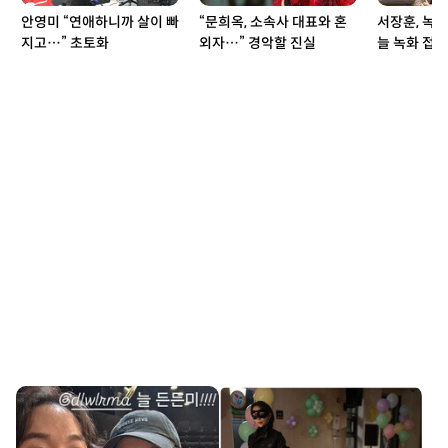
안영미 “연애하니까 살이 빠
“문희옥, 소속사 대표와 혼
서장훈, 녹화
지고…” 초토화
외자…” 경악할 진실
늘 녹화 접자