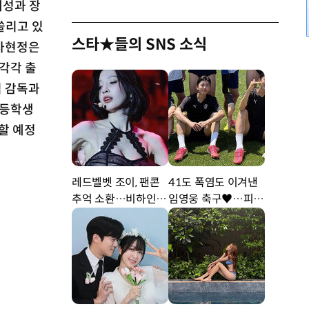
개성과 장
쏠리고 있
스타★들의 SNS 소식
 차현정은
각각 출
식 감독과
고등학생
할 예정
레드벨벳 조이, 팬콘
41도 폭염도 이겨낸
추억 소환…비하인드
임영웅 축구♥…피지
공개 [DA★]
컬 난리 [DA★]