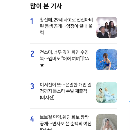
많이 본 기사
M
u
1
황신혜, 29세 사고로 전신마비
t
된 동생 공개…양정아 끝내 울
e
컥
2
전소미, 너무 깊이 파인 수영
복…멤버도 “어허 여며” [DA
★]
3
이서진이 또…은밀한 개인 일
정까지 톱스타 수발 재출격
(비서진)
4
브브걸 민영, 웨딩 화보 깜짝
공개…면사포 쓴 순백의 여신