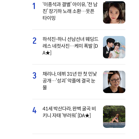
1
‘이종석과 결별’ 아이유, ‘전 남
친’ 장기하 노래 소환…웃픈
타이밍
2
하석진-하니 선남선녀 웨딩드
레스 네컷사진…케미 폭발 [D
A★]
3
채리나, 데뷔 31년 만 첫 민낯
공개…‘성괴’ 악플에 결국 눈
물
4
41세 박산다라, 완벽 굴곡 비
키니 자태 ‘부러워’ [DA★]