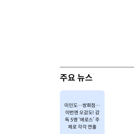
주요 뉴스
미인도…쌍화점…
이번엔 오감도! 감
독 5명 ‘에로스’ 주
제로 각각 연출