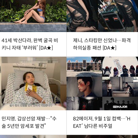
41세 박산다라, 완벽 굴곡 비
제니, 스타킹만 신었나…파격
키니 자태 ‘부러워’ [DA★]
하의실종 패션 [DA★]
민지영, 갑상선암 재발…“수
82메이저, 9월 1일 컴백…‘H
술 5년만 암세포 발견”
EAT’ 남다른 비주얼