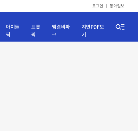
로그인
동아일보
아이돌
트롯
엠엘비파
지면PDF보
픽
픽
크
기