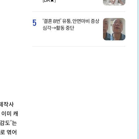
[DA★]
5
‘결혼 8번’ 유퉁, 안면마비 증상
심각→활동 중단
 제작사
 이미 캐
오감도’는
제로 엮어