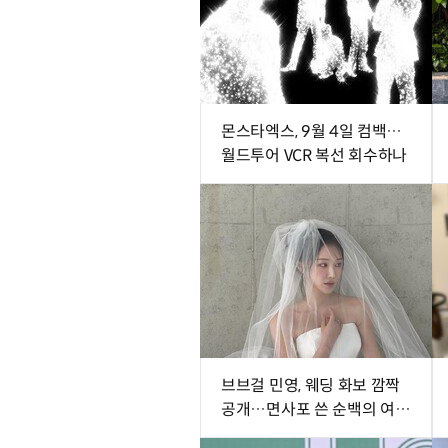
몬스타엑스, 9월 4일 컴백…
월드투어 VCR 복선 회수하나
브브걸 민영, 웨딩 화보 깜짝
공개…면사포 쓴 순백의 여신
[DA★]