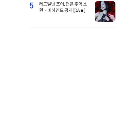
5
레드벨벳 조이, 팬콘 추억 소
환…비하인드 공개 [DA★]