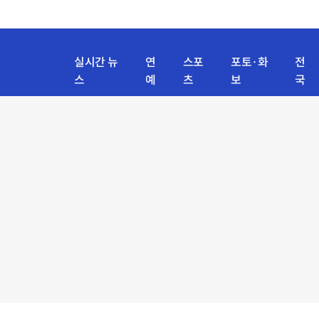
실시간 뉴
연
스포
포토·화
전
스
예
츠
보
국