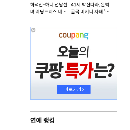
하석진-하니 선남선
41세 박산다라, 완벽
녀 웨딩드레스 네컷사
굴곡 비키니 자태 ‘부
진…케미 폭발 [DA
러워’ [DA★]
★]
연예 랭킹