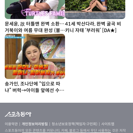
문세윤, 故 터틀맨 완벽 소환…
41세 박산다라, 완벽 굴곡 비
거북이와 여름 무대 완성 (불후
키니 자태 ‘부러워’ [DA★]
의 명곡)
송가인, 조나단에 “입으로 따
냐” 버럭→아이들 앞에선 수줍
반전미 (제철리 마을회관)
이용약관
개인정보처리방침
청소년보호정책(책임자:구민회)
사이트맵
스포츠동아의 모든 콘텐츠를 커뮤니티, 카페, 블로그 등에서 무단 사용하는 것은 저작