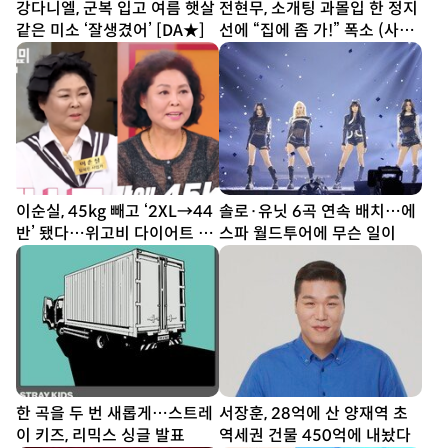
강다니엘, 군복 입고 여름 햇살
전현무, 소개팅 과몰입 한 정지
같은 미소 ‘잘생겼어’ [DA★]
선에 “집에 좀 가!” 폭소 (사당
귀)
이순실, 45kg 빼고 ‘2XL→44
솔로·유닛 6곡 연속 배치…에
반’ 됐다…위고비 다이어트 결
스파 월드투어에 무슨 일이
과
한 곡을 두 번 새롭게…스트레
서장훈, 28억에 산 양재역 초
이 키즈, 리믹스 싱글 발표
역세권 건물 450억에 내놨다