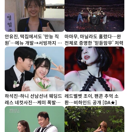
안유진, 떡집에서도 ‘만능 직
마마무, 마닐라도 홀렸다…완
원’…메뉴 개발→서빙까지 똑
전체로 증명한 ‘믿듣맘무’ 저력
부러지네 (우주떡집)
하석진-하니 선남선녀 웨딩드
레드벨벳 조이, 팬콘 추억 소
레스 네컷사진…케미 폭발
환…비하인드 공개 [DA★]
[DA★]