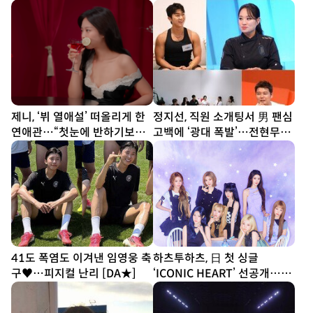
제니, ‘뷔 열애설’ 떠올리게 한
정지선, 직원 소개팅서 男 팬심
연애관…“첫눈에 반하기보다
고백에 ‘광대 폭발’…전현무
친구부터” [SD톡톡]
“집에 좀 가!” (사당귀)
41도 폭염도 이겨낸 임영웅 축
하츠투하츠, 日 첫 싱글
구♥…피지컬 난리 [DA★]
‘ICONIC HEART’ 선공개…짜
릿한 설렘 담았다