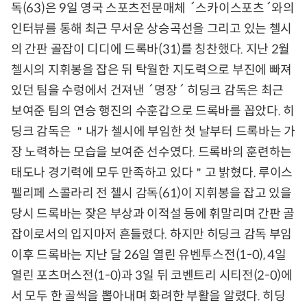
독(63)은 9일 영국 스포츠전문매체 ´스카이스포츠´와의
인터뷰를 통해 최근 무서운 상승곡선을 그리고 있는 첼시
의 간판 골잡이 디디에 드록바(31)를 칭찬했다. 지난 2월
첼시의 지휘봉을 잡은 뒤 탁월한 지도력으로 부진에 빠져
있던 팀을 수렁에서 건져낸 ´명장´ 히딩크 감독은 최근
보여준 팀의 연승 행진의 수훈갑으로 드록바를 꼽았다. 히
딩크 감독은 ＂내가 첼시에 부임한 첫 날부터 드록바는 가
장 노력하는 모습을 보여준 선수였다. 드록바의 훈련하는
태도나 경기력에 모두 만족하고 있다＂고 밝혔다. 루이스
펠리페 스콜라리 전 첼시 감독(61)이 지휘봉을 잡고 있을
당시 드록바는 잦은 부상과 이적설 등에 휘말리며 간판 골
잡이로서의 입지마저 흔들렸다. 하지만 히딩크 감독 부임
이후 드록바는 지난 달 26일 열린 유벤투스전(1-0), 4일
열린 포츠머스전(1-0)과 3일 뒤 코벤트리 시티전(2-0)에
서 모두 한 골씩을 뽑아내며 화려한 부활을 알렸다. 히딩