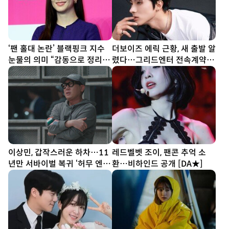
‘팬 홀대 논란’ 블랙핑크 지수
더보이즈 에릭 근황, 새 출발 알
눈물의 의미 “감동으로 정리하
렸다…그리드엔터 전속계약
고파” [종합]
[공식]
이상민, 갑작스러운 하차…11
레드벨벳 조이, 팬콘 추억 소
년만 서바이벌 복귀 ‘허무 엔
환…비하인드 공개 [DA★]
딩’