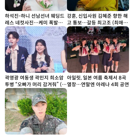
하석진-하니 선남선녀 웨딩드
강훈, 신입사원 김혜준 향한 해
레스 네컷사진…케미 폭발
고 통보…갈등 최고조 (최애의
[DA★]
사원)
곽영광 여동생 곽민지 희소암
아일릿, 일본 여름 축제서 8곡
투병 “오빠가 머리 감겨줘” (전
열창…연말엔 아레나 4회 공연
설의 사내)