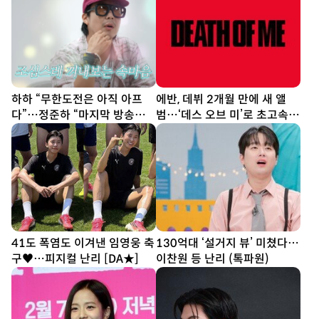
하하 “무한도전은 아직 아프
에반, 데뷔 2개월 만에 새 앨
다”…정준하 “마지막 방송도
범…‘데스 오브 미’로 초고속
못 봐”
귀환
41도 폭염도 이겨낸 임영웅 축
130억대 ‘설거지 뷰’ 미쳤다…
구♥…피지컬 난리 [DA★]
이찬원 등 난리 (톡파원)