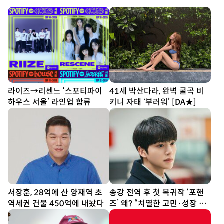
라이즈→리센느 ‘스포티파이
41세 박산다라, 완벽 굴곡 비
하우스 서울’ 라인업 합류
키니 자태 ‘부러워’ [DA★]
서장훈, 28억에 산 양재역 초
송강 전역 후 첫 복귀작 ‘포핸
역세권 건물 450억에 내놨다
즈’ 왜? “치열한 고민·성장 좋
았다”