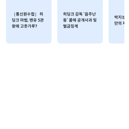
［통신원수첩］ 히
히딩크 감독 ‘음주난
박지성·
딩크 마법, 맨유 5관
동’ 콜에 공개사과 및
만의 재
왕에 고춧가루?
벌금징계