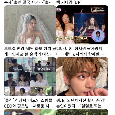
축제’ 출연 결국 사과…“출연
백 기대감 ‘UP’
료 전액 기부”
브브걸 민영, 웨딩 화보 깜짝 공
디바 비키, 성시경 짝사랑했
개…면사포 쓴 순백의 여신
다…새벽 6시까지 함께한 ‘설
[DA★]
렁탕 엔딩’(힛트쏭)
‘돌싱’ 김상혁, 미모의 쇼핑몰
뷔, BTS 단체사진 확 바꾼 장
CEO와 핑크빛…새로운 시작
본인이었다…“일렬로 찍는 거
(신랑수업2)
재미없어”