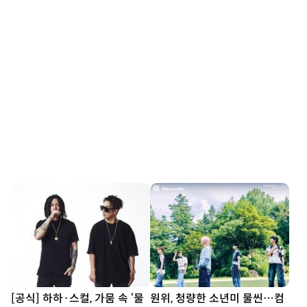
[공식] 하하·스컬, 가뭄 속 ‘물
원위, 청량한 소년미 물씬…컴