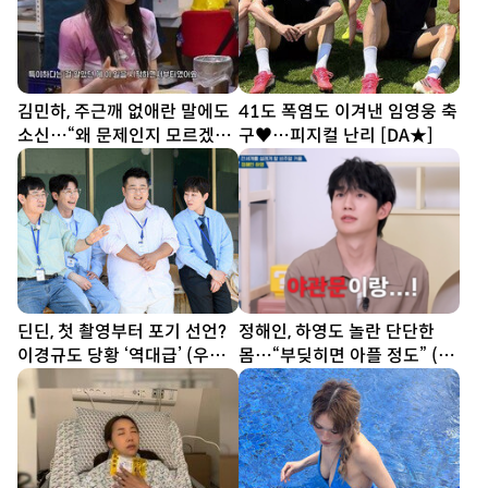
김민하, 주근깨 없애란 말에도
41도 폭염도 이겨낸 임영웅 축
소신…“왜 문제인지 모르겠다”
구♥…피지컬 난리 [DA★]
(전현무계획4)
딘딘, 첫 촬영부터 포기 선언?
정해인, 하영도 놀란 단단한
이경규도 당황 ‘역대급’ (우리
몸…“부딪히면 아플 정도” (옥
동네 전성시대)
문아)