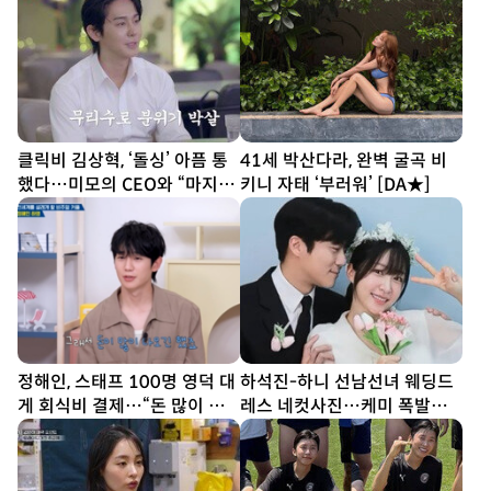
클릭비 김상혁, ‘돌싱’ 아픔 통
41세 박산다라, 완벽 굴곡 비
했다…미모의 CEO와 “마지막
키니 자태 ‘부러워’ [DA★]
까지 내 편” 공감 (신랑수업2)
정해인, 스태프 100명 영덕 대
하석진-하니 선남선녀 웨딩드
게 회식비 결제…“돈 많이 나
레스 네컷사진…케미 폭발
오긴 했다”
[DA★]