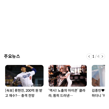
주요뉴스
1
/
4
[속보] 류현진, 200억 원 받
‘역시! 노출의 아이콘’ 클라
김종민♥황미
고 재수?… 충격 전망
라, 훤히 드러낸…
하더니 ‘아찔