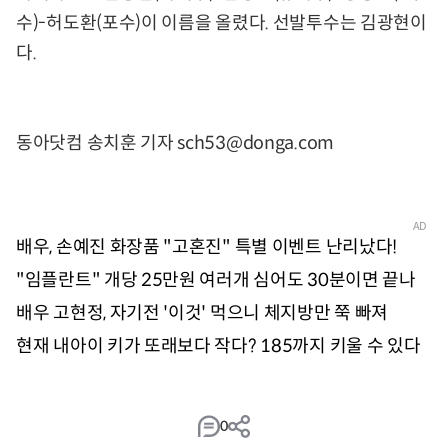
수)-허도환(포수)이 이름을 올렸다. 선발투수는 김광현이
다.
동아닷컴 송치훈 기자 sch53@donga.com
0