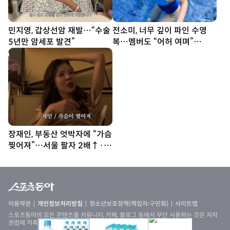
민지영, 갑상선암 재발…“수술
전소미, 너무 깊이 파인 수영
5년만 암세포 발견”
복…멤버도 “어허 여며”
[DA★]
장재인, 부동산 엇박자에 “가슴
찢어져”…서울 팔자 2배↑·김
포는 ↓
이용약관
개인정보처리방침
청소년보호정책(책임자:구민회)
사이트맵
스포츠동아의 모든 콘텐츠를 커뮤니티, 카페, 블로그 등에서 무단 사용하는 것은 저작
권법에 저촉되며, 법적 제재를 받을 수 있습니다