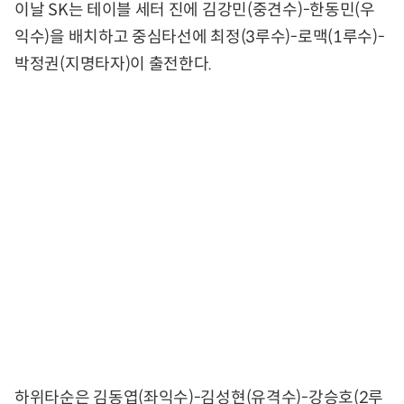
이날 SK는 테이블 세터 진에 김강민(중견수)-한동민(우
익수)을 배치하고 중심타선에 최정(3루수)-로맥(1루수)-
박정권(지명타자)이 출전한다.
하위타순은 김동엽(좌익수)-김성현(유격수)-강승호(2루