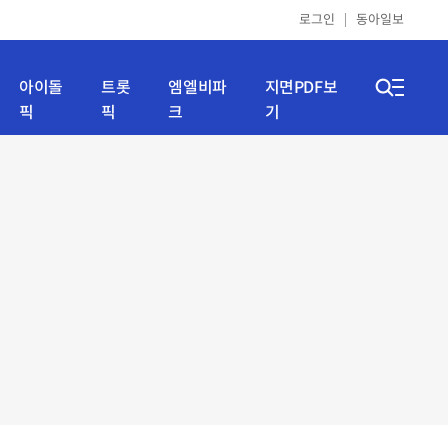
로그인
동아일보
아이돌
트롯
엠엘비파
지면PDF보
픽
픽
크
기