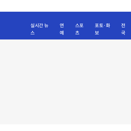
실시간 뉴
연
스포
포토·화
전
스
예
츠
보
국