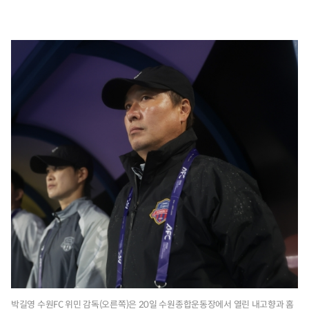
박길영 수원FC 위민 감독(오른쪽)은 20일 수원종합운동장에서 열린 내고향과 홈