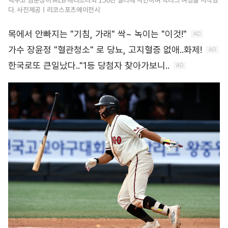
덕수고 엄준상이 MLB 애리조나와 150만 달러에 사인하며 빅리그 여정을 시작했
다. 사진제공ㅣ리코스포츠에이전시