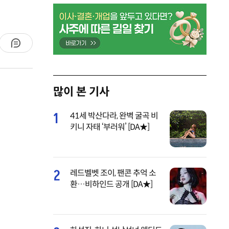
많이 본 기사
1
41세 박산다라, 완벽 굴곡 비
키니 자태 ‘부러워’ [DA★]
2
레드벨벳 조이, 팬콘 추억 소
환…비하인드 공개 [DA★]