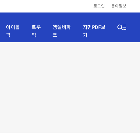
로그인
동아일보
아이돌
트롯
엠엘비파
지면PDF보
픽
픽
크
기