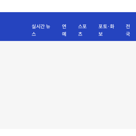
실시간 뉴
연
스포
포토·화
전
스
예
츠
보
국