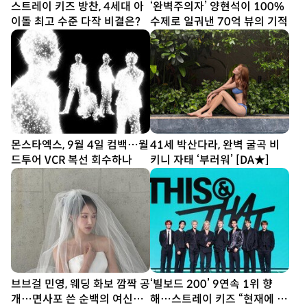
스트레이 키즈 방찬, 4세대 아
‘완벽주의자’ 양현석이 100%
이돌 최고 수준 다작 비결은?
수제로 일궈낸 70억 뷰의 기적
몬스타엑스, 9월 4일 컴백…월
41세 박산다라, 완벽 굴곡 비
드투어 VCR 복선 회수하나
키니 자태 ‘부러워’ [DA★]
브브걸 민영, 웨딩 화보 깜짝 공
‘빌보드 200’ 9연속 1위 향
개…면사포 쓴 순백의 여신
해…스트레이 키즈 “현재에 최