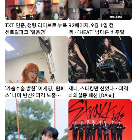
TXT 연준, 청량 라이브로 뉴욕
82메이저, 9월 1일 컴
센트럴파크 ‘얼음땡’
백…‘HEAT’ 남다른 비주얼
‘가슴수술 밝힌’ 이세영, ‘원피
제니, 스타킹만 신었나…파격
스’ 나미 변신? 파격 노출
하의실종 패션 [DA★]
[DA★]