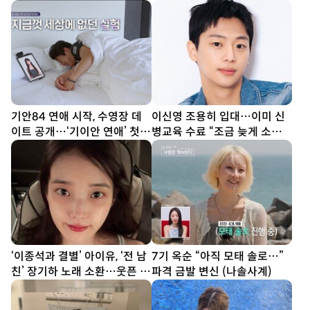
[DA★]
선다할 것” (종합)[DA현장]
기안84 연애 시작, 수영장 데
이신영 조용히 입대…이미 신
이트 공개…‘기이안 연애’ 첫
병교육 수료 “조금 늦게 소식
티저
전해 죄송”
‘이종석과 결별’ 아이유, ‘전 남
7기 옥순 “아직 모태 솔로…”
친’ 장기하 노래 소환…웃픈 타
파격 금발 변신 (나솔사계)
이밍