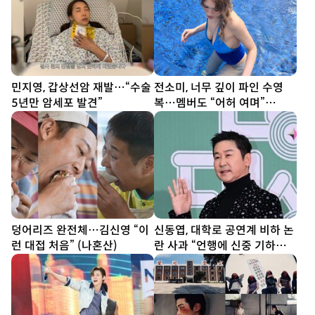
민지영, 갑상선암 재발…“수술
전소미, 너무 깊이 파인 수영
5년만 암세포 발견”
복…멤버도 “어허 여며”
[DA★]
덩어리즈 완전체…김신영 “이
신동엽, 대학로 공연계 비하 논
런 대접 처음” (나혼산)
란 사과 “언행에 신중 기하겠
다”