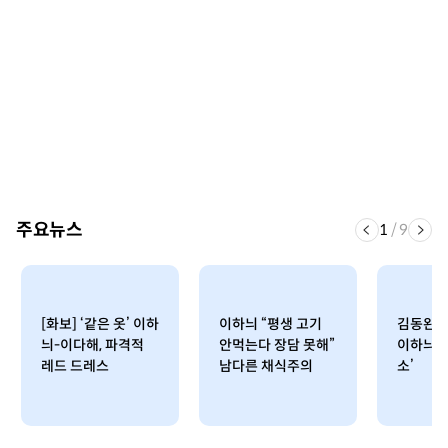
주요뉴스
1
/
9
[화보] ‘같은 옷’ 이하
이하늬 “평생 고기
김동완 키
늬-이다해, 파격적
안먹는다 장담 못해”
이하늬 
레드 드레스
남다른 채식주의
소’