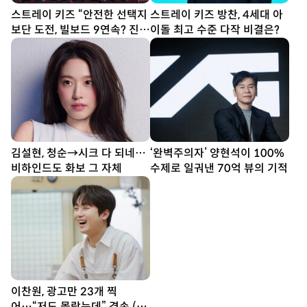
스트레이 키즈 “안전한 선택지
스트레이 키즈 방찬, 4세대 아
보단 도전, 빌보드 9연속? 진심
이돌 최고 수준 다작 비결은?
다할 뿐”
김설현, 청순→시크 다 되네…
‘완벽주의자’ 양현석이 100%
비하인드도 화보 그 자체
수제로 일궈낸 70억 뷰의 기적
이찬원, 광고만 23개 찍
어…“저도 몰랐는데” 겸손 (편