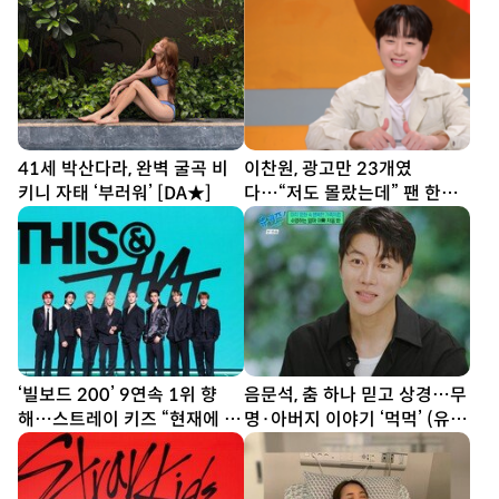
41세 박산다라, 완벽 굴곡 비
이찬원, 광고만 23개였
키니 자태 ‘부러워’ [DA★]
다…“저도 몰랐는데” 팬 한마
디에 깜짝
‘빌보드 200’ 9연속 1위 향
음문석, 춤 하나 믿고 상경…무
해…스트레이 키즈 “현재에 최
명·아버지 이야기 ‘먹먹’ (유퀴
선다할 것” (종합)[DA현장]
즈)