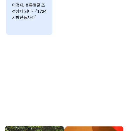
이정재, 볼록얼굴 조
선깡패 되다…‘1724
기방난동사건’