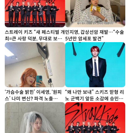
스트레이 키즈 “새 페스티벌 개
민지영, 갑상선암 재발…“수술
최=큰 사랑 덕분, 무대로 보답
5년만 암세포 발견”
할 것”
‘가슴수술 밝힌’ 이세영, ‘원피
“왜 나만 보내” 스키즈 맏형 리
스’ 나미 변신? 파격 노출
노 군백기 앞둔 소감에 승민
[DA★]
“잘 가”