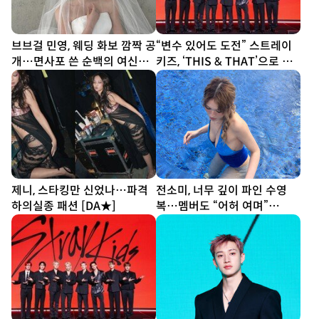
브브걸 민영, 웨딩 화보 깜짝 공
“변수 있어도 도전” 스트레이
개…면사포 쓴 순백의 여신
키즈, ‘THIS & THAT’으로 보
[DA★]
여줄 새 얼굴 [종합]
제니, 스타킹만 신었나…파격
전소미, 너무 깊이 파인 수영
하의실종 패션 [DA★]
복…멤버도 “어허 여며”
[DA★]