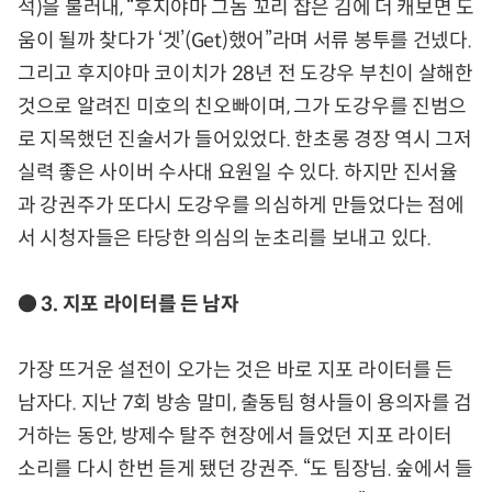
석)을 불러내, “후지야마 그놈 꼬리 잡은 김에 더 캐보면 도
움이 될까 찾다가 ‘겟’(Get)했어”라며 서류 봉투를 건넸다.
그리고 후지야마 코이치가 28년 전 도강우 부친이 살해한
것으로 알려진 미호의 친오빠이며, 그가 도강우를 진범으
로 지목했던 진술서가 들어있었다. 한초롱 경장 역시 그저
실력 좋은 사이버 수사대 요원일 수 있다. 하지만 진서율
과 강권주가 또다시 도강우를 의심하게 만들었다는 점에
서 시청자들은 타당한 의심의 눈초리를 보내고 있다.
● 3. 지포 라이터를 든 남자
가장 뜨거운 설전이 오가는 것은 바로 지포 라이터를 든
남자다. 지난 7회 방송 말미, 출동팀 형사들이 용의자를 검
거하는 동안, 방제수 탈주 현장에서 들었던 지포 라이터
소리를 다시 한번 듣게 됐던 강권주. “도 팀장님. 숲에서 들