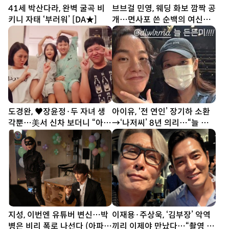
41세 박산다라, 완벽 굴곡 비
브브걸 민영, 웨딩 화보 깜짝 공
키니 자태 ‘부러워’ [DA★]
개…면사포 쓴 순백의 여신
[DA★]
도경완, ♥장윤정·두 자녀 생
아이유, ‘전 연인’ 장기하 소환
각뿐…美서 신차 보더니 “아빠
→‘나저씨’ 8년 의리…“늘 든
열심히 할게” [SD톡톡]
든” [SD톡톡]
지성, 이번엔 유튜버 변신…박
이재용·주상욱, ‘김부장’ 악역
병은 비리 폭로 나선다 (아파
끼리 이제야 만났다…“촬영 땐