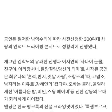
공연은 철저한 방역수칙에 따라 사전신청한 300여대 차
량의 언택트 드라이빙 콘서트로 성황리에 진행됐다.
개그맨 김학도의 유쾌한 진행과 이자연의 ‘사나이 눈물,
친구야, 아리랑처녀, 찰랑찰랑,당신의 의미’로 시작된 공연
은 최유나의 ‘흔적, 반지, 옛날 사람’, 조항조의 ‘때, 고맙소,
남자라는 이유로’,강혜연의 ‘왔다야, 오빠는 몰라’, 울랄라
세션 ‘아름다운 밤, 미인, 스윙 베이비’등 진한 감동의 무대
가 화려하게 이어졌다.
엔딩은 한국 펑크록의 전설 크라잉넛이었다. ‘룩셈부르크,