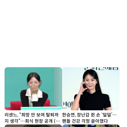
리센느, “희망 안 보여 탈퇴까
한승연, 장난감 쥔 손 ‘덜덜’…
지 생각”…회식 현장 공개 (전
팬들 건강 걱정 쏟아졌다