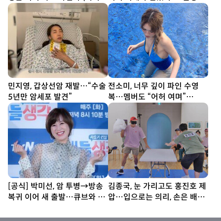
트)
한 번도 못 봐” [SD셀픽]
민지영, 갑상선암 재발…“수술
전소미, 너무 깊이 파인 수영
5년만 암세포 발견”
복…멤버도 “어허 여며”
[DA★]
[공식] 박미선, 암 투병→방송
김종국, 눈 가리고도 홍진호 제
복귀 이어 새 출발…큐브와 6
압…입으로는 의리, 손은 배신
년 동행 끝
(런닝맨)