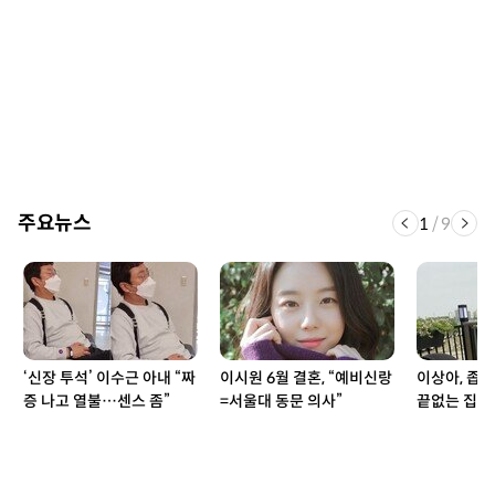
주요뉴스
1
/
9
‘신장 투석’ 이수근 아내 “짜
이시원 6월 결혼, “예비신랑
이상아, 좁
증 나고 열불…센스 좀”
=서울대 동문 의사”
끝없는 집 