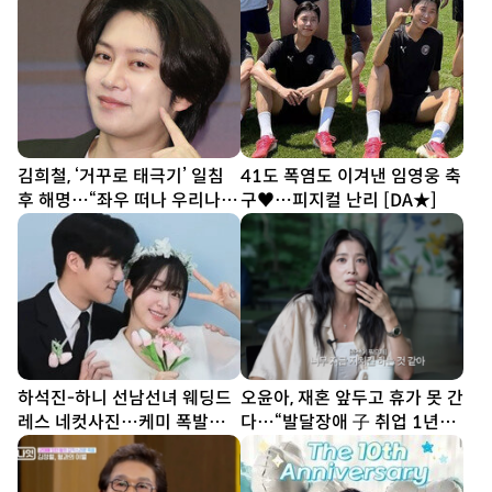
참시)
김희철, ‘거꾸로 태극기’ 일침
41도 폭염도 이겨낸 임영웅 축
후 해명…“좌우 떠나 우리나라
구♥…피지컬 난리 [DA★]
국기”[SD이슈]
하석진-하니 선남선녀 웨딩드
오윤아, 재혼 앞두고 휴가 못 간
레스 네컷사진…케미 폭발
다…“발달장애 子 취업 1년
[DA★]
차” [SD톡톡]