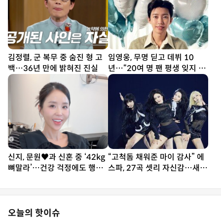
김정렬, 군 복무 중 숨진 형 고
임영웅, 무명 딛고 데뷔 10
백…36년 만에 밝혀진 진실
년…“20여 명 팬 평생 잊지 못
해”
신지, 문원♥과 신혼 중 ‘42kg
“고척돔 채워준 마이 감사” 에
뼈말라’…건강 걱정에도 행사
스파, 27곡 셋리 자신감…새
열일
투어 시작 (종합)[DA현장]
오늘의 핫이슈