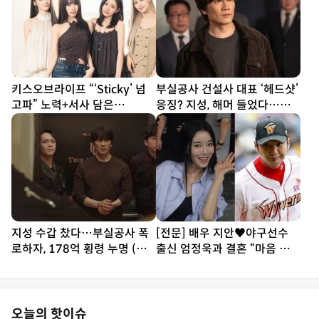
키스오브라이프 “‘Sticky’ 넘
부실공사 건설사 대표 ‘헤드샷’
고파” 노력+서사 담은
응징? 지성, 해머 들었다…대
‘SWEAT’ [DA인터뷰①]
리 통쾌 (아파트)
지성 수갑 찼다…부실공사 폭
[전문] 배우 지안♥야구선수
로하자, 178억 횡령 누명 (아
출신 엄정욱과 결혼 “마음 참
파트)
따뜻한 사람”
오늘의 핫이슈