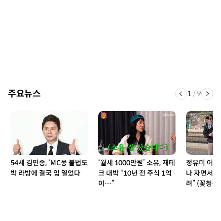
주요뉴스
1
/
9
54세 김민종, ‘MC몽 불법도
‘월세 1000만원’ 소유, 재테
정유미 어쩌
박 라방에 결국 입 열었다
크 대박 “10년 전 주식 1억
나 자면서 방
이…”
려” (꽃청춘)