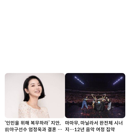
‘인민을 위해 복무하라’ 지안,
마마무, 마닐라서 완전체 시너
前야구선수 엄정욱과 결혼 발
지…12년 음악 여정 집약