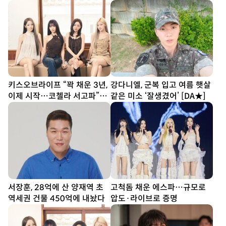
표
키스오브라이프 “꽉 채운 3년,
강다니엘, 군복 입고 여름 햇살
이제 시작…코첼라 서고파”
같은 미소 ‘잘생겼어’ [DA★]
[DA인터뷰②]
서장훈, 28억에 산 양재역 초
고척돔 채운 에스파…규모로
역세권 건물 450억에 내놨다
압도·라이브로 증명