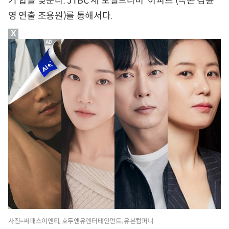
기 합을 맞춘다. JTBC 새 토일드라마 ‘아파트’(극본 김윤
영 연출 조용원)를 통해서다.
X
사진=써패스이엔티, 호두앤유엔터테인먼트, 유본컴퍼니