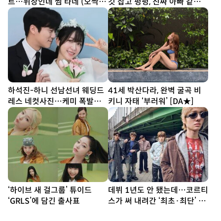
트…위장인데 썸 타네 (오싹한
깃 잡고 펑펑, 진짜 아빠 같았
연애)
다” (종합)[DA인터뷰]
하석진-하니 선남선녀 웨딩드
41세 박산다라, 완벽 굴곡 비
레스 네컷사진…케미 폭발
키니 자태 ‘부러워’ [DA★]
[DA★]
‘하이브 새 걸그룹’ 튜이드
데뷔 1년도 안 됐는데…코르티
‘GRLS’에 담긴 출사표
스가 써 내려간 ‘최초·최단’ 기
록