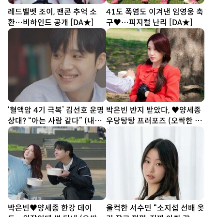
레드벨벳 조이, 팬콘 추억 소
41도 폭염도 이겨낸 임영웅 축
환…비하인드 공개 [DA★]
구♥…피지컬 난리 [DA★]
‘혈액암 4기 극복’ 김선호 운명
박은빈 반지 받았다, ♥양세종
상대? “아는 사람 같다” (내남
우당탕탕 프러포즈 (오싹한 연
은연애)
애)
박은빈♥양세종 한강 데이
울컥한 서수민 “소지섭 선배 옷